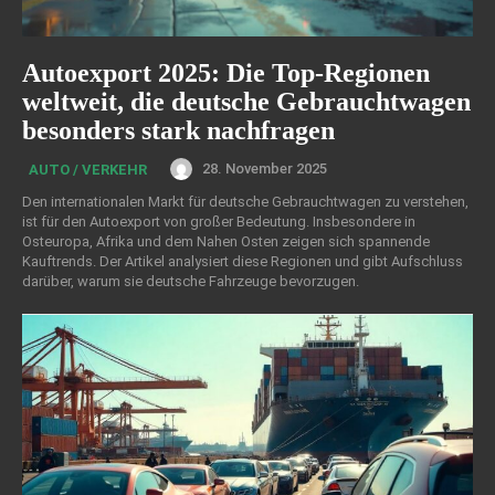
Autoexport 2025: Die Top-Regionen
weltweit, die deutsche Gebrauchtwagen
besonders stark nachfragen
28. November 2025
AUTO / VERKEHR
Den internationalen Markt für deutsche Gebrauchtwagen zu verstehen,
ist für den Autoexport von großer Bedeutung. Insbesondere in
Osteuropa, Afrika und dem Nahen Osten zeigen sich spannende
Kauftrends. Der Artikel analysiert diese Regionen und gibt Aufschluss
darüber, warum sie deutsche Fahrzeuge bevorzugen.