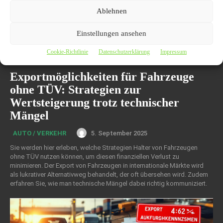
Ablehnen
Einstellungen ansehen
Cookie-Richtlinie
Datenschutzerklärung
Impressum
Exportmöglichkeiten für Fahrzeuge
ohne TÜV: Strategien zur
Wertsteigerung trotz technischer
Mängel
5. September 2025
AUTO / VERKEHR
Sie werden hier erleben, welche Strategien Halter von Fahrzeugen
ohne TÜV nutzen können, um diesen finanziellen Verlust zu
minimieren. Der Export von Fahrzeugen in internationale Märkte wird
als lukrativer Alternativweg behandelt, der oft übersehen wird. Zudem
erfahren Sie, wie man technische Mängel dabei richtig kommuniziert.