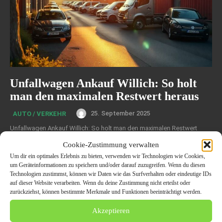
Unfallwagen Ankauf Willich: So holt
man den maximalen Restwert heraus
25. September 2025
AUTO / VERKEHR
Unfallwagen Ankauf Willich: So holt man den maximalen Restwert
heraus Wenn das Auto plötzlich zum Problem wird: Der Motor
Cookie-Zustimmung verwalten
verstummt mit einem letzten Ruck, ein...
Um dir ein optimales Erlebnis zu bieten, verwenden wir Technologien wie Cookies,
um Geräteinformationen zu speichern und/oder darauf zuzugreifen. Wenn du diesen
Technologien zustimmst, können wir Daten wie das Surfverhalten oder eindeutige IDs
auf dieser Website verarbeiten. Wenn du deine Zustimmung nicht erteilst oder
zurückziehst, können bestimmte Merkmale und Funktionen beeinträchtigt werden.
Akzeptieren