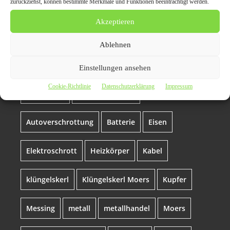
zurückziehst, können bestimmte Merkmale und Funktionen beeinträchtigt werden.
im gesamten Stadtgebiet
Akzeptieren
von Moers ein
Ablehnen
Altmetall
Altmetallabholung Moers
Einstellungen ansehen
Cookie-Richtlinie
Datenschutzerklärung
Impressum
Aluminium
autoentsorgung
Autoverschrottung
Batterie
Eisen
Elektroschrott
Heizkörper
Kabel
klüngelskerl
Klüngelskerl Moers
Kupfer
Messing
metall
metallhandel
Moers