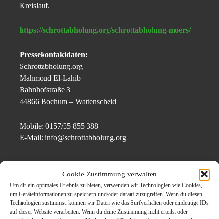
Kreislauf.
https://schrottabholung.org/schrottabholung-moers/
Pressekontaktdaten:
Schrottabholung.org
Mahmoud El-Lahib
Bahnhofstraße 3
44866 Bochum – Wattenscheid
Mobile: 0157/35 855 388
E-Mail: info@schrottabholung.org
Themen zum Beitrag
Cookie-Zustimmung verwalten
Um dir ein optimales Erlebnis zu bieten, verwenden wir Technologien wie Cookies,
Schrotthändler in Moers
um Geräteinformationen zu speichern und/oder darauf zuzugreifen. Wenn du diesen
Technologien zustimmst, können wir Daten wie das Surfverhalten oder eindeutige IDs
sammelt Altmetallschrott
auf dieser Website verarbeiten. Wenn du deine Zustimmung nicht erteilst oder