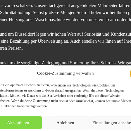
is vorab schätzen. Unsere fachgerecht ausgebildeten Mitarbeiter fahre
Schrottabholung. Selbst größere Mengen Schrott holen wir bei Ihnen
 einer Heizung oder Waschmaschine werden von unserem Team ordentlic
 rund um Düsseldorf legen wir hohen Wert auf Seriosität und Kundenzuf
h eine Bezahlung per Überweisung an. Auch erstellen wir Ihnen auf Ihr
eren Preisen.
s um die sorgfältige Zerlegung und Sortierung Ihres Schrotts. Wir ga
tmetalle. Dadurch tragen wir nicht nur zur Aufrechterhaltung unserer K
Cookie-Zustimmung verwalten
Klimaschutz.
dir ein optimales Erlebnis zu bieten, verwenden wir Technologien wie Cookies, um
äteinformationen zu speichern und/oder darauf zuzugreifen. Wenn du diesen Technologien
stehen, ist unser gesamter Service ist für Sie von der Schrottabholung
timmst, können wir Daten wie das Surfverhalten oder eindeutige IDs auf dieser Website
Kleinere Mengen Schrott holen wir in Düsseldorf und Umgebung auch ge
arbeiten. Wenn du deine Zustimmung nicht erteilst oder zurückziehst, können bestimmte Merkm
 Funktionen beeinträchtigt werden.
andel in Düsseldorf finden Sie unter
https://www.schrott-ankauf-nr
Akzeptieren
Ablehnen
Einstellungen anseh