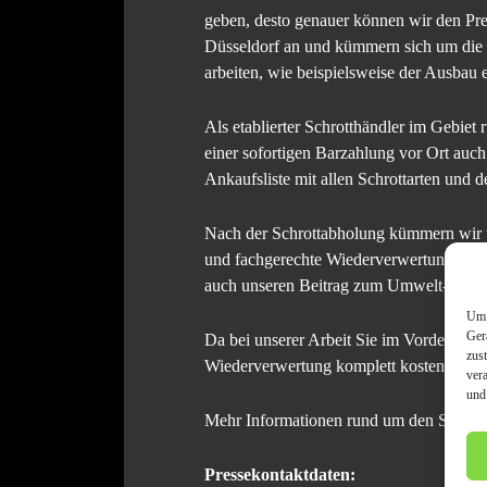
geben, desto genauer können wir den Pre
Düsseldorf an und kümmern sich um die 
arbeiten, wie beispielsweise der Ausbau
Als etablierter Schrotthändler im Gebiet
einer sofortigen Barzahlung vor Ort auc
Ankaufsliste mit allen Schrottarten und d
Nach der Schrottabholung kümmern wir un
und fachgerechte Wiederverwertung der Al
auch unseren Beitrag zum Umwelt- und 
Um 
Ger
Da bei unserer Arbeit Sie im Vordergrund 
zus
Wiederverwertung komplett kostenfrei. 
ver
und
Mehr Informationen rund um den Schrotth
Pressekontaktdaten: