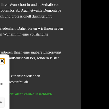
n Ihren Wunschort in und außerhalb von
 problemlos ab. Auch etwaige Demontage
h und professionell durchgeführt.
riedenheit. Daher bieten wir Ihnen neben
en Wunsch hin eine vollständige
rantieren Ihnen eine saubere Entsorgung
reislaufwirtschaft bei, sondern leisten
 bis hin zur anschließenden
rne kostenfrei ab.
ale
w.de/schrottankauf-duesseldorf/
.
en