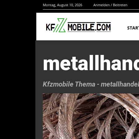
Montag, August 10, 2026
Anmelden / Beitreten
STAR
metallhan
Kfzmobile Thema -
metallhande