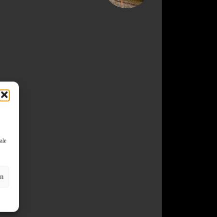
ale
en