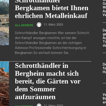
Ge
Bergkamen bietet Ihnen
Wi
A
ehrlichen Metalleinkauf
V
11. März 2023
ALLGEMEIN
De
Schrotthändler Bergkamen Wer seinem Schrott
g
den Kampf ansagen möchte, ist bei der
A
Tr
Schrotthändler Bergkamen an der richtigen
d
Adresse Professionelle Schrottentsorgung in
Bergkamen So einfach können Sie...
Schrotthändler in
D
fü
Bergheim macht sich
Ha
bereit, die Gärten vor
dem Sommer
aufzuräumen
V
Ba
e
11. März 2023