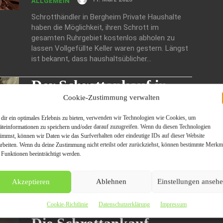
ALLGEMEIN
Schrotthändler in Bergheim Private Haushalte
haben die Möglichkeit, ihren Schrott im
gesamten Ruhrgebiet kostenlos abholen zu
lassen Vollgefüllte Keller waren gestern. Längst
ist bekannt, dass haushaltsüblicher...
Der Schrottankauf in
Cookie-Zustimmung verwalten
Wesel bietet seinen
Kunden Sonderangebote
dir ein optimales Erlebnis zu bieten, verwenden wir Technologien wie Cookies, um
äteinformationen zu speichern und/oder darauf zuzugreifen. Wenn du diesen Technologien
timmst, können wir Daten wie das Surfverhalten oder eindeutige IDs auf dieser Website
6. März 2023
ALLGEMEIN
arbeiten. Wenn du deine Zustimmung nicht erteilst oder zurückziehst, können bestimmte Merkm
 Funktionen beeinträchtigt werden.
Wie seit Menschengedenken zieht die
Schrottankauf durch die Straßen, um
Wertstoffe einer neuen Verwendung zuzuführen
Akzeptieren
Ablehnen
Einstellungen anseh
Wir können es uns schon lange nicht mehr
leisten, Rohstoffe...
Cookie-Richtlinie
Datenschutzerklärung
Impressum