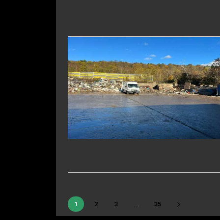
1
2
3
...
35