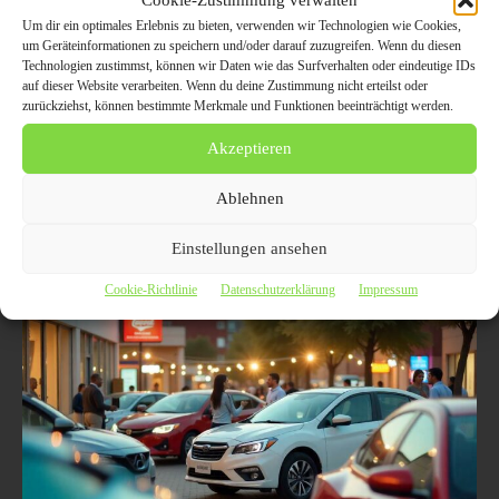
Um dir ein optimales Erlebnis zu bieten, verwenden wir Technologien wie Cookies,
Fahrzeugverwertung leicht gemacht:
um Geräteinformationen zu speichern und/oder darauf zuzugreifen. Wenn du diesen
Technologien zustimmst, können wir Daten wie das Surfverhalten oder eindeutige IDs
Nachhaltige Entsorgungsmöglichkeiten
auf dieser Website verarbeiten. Wenn du deine Zustimmung nicht erteilst oder
und Informationen zum Ankauf von
zurückziehst, können bestimmte Merkmale und Funktionen beeinträchtigt werden.
Altfahrzeugen
Akzeptieren
11. April 2025
AUTO / VERKEHR
Ablehnen
Die Fahrzeugverwertung bietet eine Vielzahl von Optionen, die sowohl
umweltfreundlich als auch praktisch sind. Hier erfahren Sie, welche
Möglichkeiten es für die Entsorgung Ihres Altfahrzeugs gibt und wie
Einstellungen ansehen
der Ankauf von verwertbaren Teilen funktioniert. Informieren Sie sich,
um eine informierte Entscheidung für Ihr Fahrzeug zu treffen.
Cookie-Richtlinie
Datenschutzerklärung
Impressum