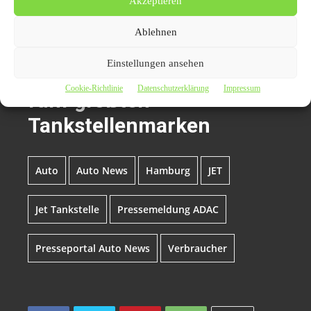
Bei JET tanken lohnt sich /
Akzeptieren
Aktuelle Studie des ADAC
Ablehnen
zeigt große
Einstellungen ansehen
Preisunterschiede bei den
Cookie-Richtlinie
Datenschutzerklärung
Impressum
fünf größten
Tankstellenmarken
Auto
Auto News
Hamburg
JET
Jet Tankstelle
Pressemeldung ADAC
Presseportal Auto News
Verbraucher