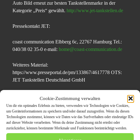
Auto Bild erneut zur besten Tankstellenmarke in der
Kategorie „Preis“ gewählt.
http://www.jet-tankstellen.de
Pressekontakt JET:
coast communication Elbberg 6c, 22767 Hamburg Tel.:
040/38 02 35-0 e-mail:
home@coast-communication.de
Weiteres Material:
https://www.presseportal.de/pm/133867/4617778 OTS:
JET Tankstellen Deutschland GmbH
Original-Content von: JET Tankstellen Deutschland
Cookie-Zustimmung verwalten
GmbH, übermittelt durch news aktuell
Um dir ein optimales Erlebnis zu bieten, verwenden wir Technologien wie Cookies,
um Geräteinformationen zu speichern und/oder darauf zuzugreifen. Wenn du diesen
Technologien zustimmst, können wir Daten wie das Surfverhalten oder eindeutige IDs
auf dieser Website verarbeiten. Wenn du deine Zustimmung nicht erteilst oder
Themen zum Beitrag
zurückziehst, können bestimmte Merkmale und Funktionen beeinträchtigt werden.