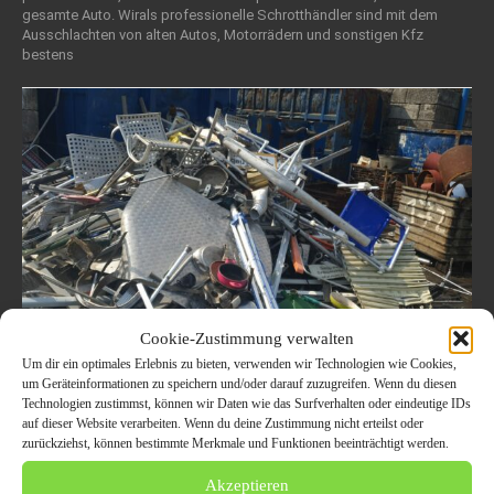
gesamte Auto. Wirals professionelle Schrotthändler sind mit dem
Ausschlachten von alten Autos, Motorrädern und sonstigen Kfz
bestens
Cookie-Zustimmung verwalten
Um dir ein optimales Erlebnis zu bieten, verwenden wir Technologien wie Cookies,
um Geräteinformationen zu speichern und/oder darauf zuzugreifen. Wenn du diesen
ohne Kosten Schrott und Altmetall
Technologien zustimmst, können wir Daten wie das Surfverhalten oder eindeutige IDs
Loswerden in Gelsenkirchen und
auf dieser Website verarbeiten. Wenn du deine Zustimmung nicht erteilst oder
zurückziehst, können bestimmte Merkmale und Funktionen beeinträchtigt werden.
Umgebung
Akzeptieren
16. Januar 2022
ALLGEMEIN