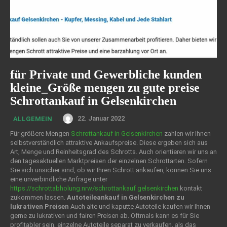
für Private und Gewerbliche kunden
kleine_Größe mengen zu gute preise
Schrottankauf in Gelsenkirchen
22. Januar 2022
ALLGEMEIN
Für größere Mengen
Schrottankauf in Gelsenkirchen
zahlen wir Ihnen
selbstverständlich attraktive Ankaufspreise. Diese ergeben sich aus
Art, Menge und Reinheitsgrad des Schrotts. Auch orientieren wir uns an
den tagesaktuellen Marktpreisen der einzelnen Schrottarten. Sofern
Sie sich unsicher sind, ob wir Ihren Schrott ankaufen, können Sie uns
eine unverbindliche Anfrage unter
https://schrottabholung.nrw/schrottankauf gelsenkirchen
kontakt
zukommen lassen.
Autoteileankauf in Gelsenkirchen zu
lukrativen Preisen
Auch alte und kaputte Autoteile kaufen wir Ihnen
gerne zu lukrativen und fairen Preisen ab. Oftmals kann es für Sie
profitabler sein, einzelne Autoteile separat zu verkaufen, als das