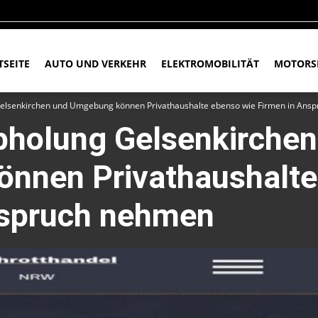
TSEITE
AUTO UND VERKEHR
ELEKTROMOBILITÄT
MOTORS
Gelsenkirchen und Umgebung können Privathaushalte ebenso wie Firmen in Ans
bholung Gelsenkirchen
nnen Privathaushalte
nspruch nehmen