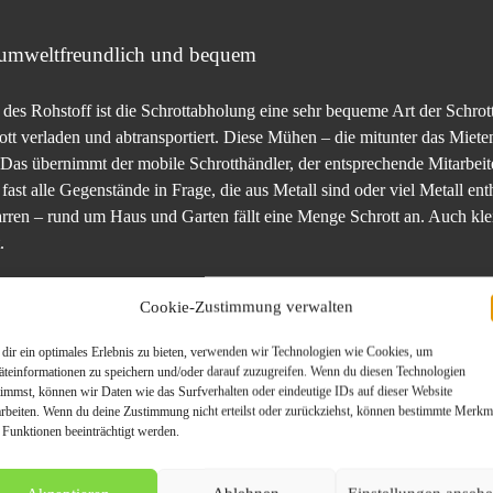
 umweltfreundlich und bequem
des Rohstoff ist die Schrottabholung eine sehr bequeme Art der Schrot
tt verladen und abtransportiert. Diese Mühen – die mitunter das Miete
 Das übernimmt der mobile Schrotthändler, der entsprechende Mitarbei
st alle Gegenstände in Frage, die aus Metall sind oder viel Metall en
rren – rund um Haus und Garten fällt eine Menge Schrott an. Auch kl
.
unsere Website:
https://schrotthandel.nrw/schrottabholung-gelsenkirchen
Cookie-Zustimmung verwalten
dir ein optimales Erlebnis zu bieten, verwenden wir Technologien wie Cookies, um
äteinformationen zu speichern und/oder darauf zuzugreifen. Wenn du diesen Technologien
timmst, können wir Daten wie das Surfverhalten oder eindeutige IDs auf dieser Website
en Privathaushalte ebenso wie Firmen in Anspruch nehmen. Bei viele
arbeiten. Wenn du deine Zustimmung nicht erteilst oder zurückziehst, können bestimmte Merkm
 Funktionen beeinträchtigt werden.
zu entsorgen ist. Auch hier können mobile Schrotthändler unterstützen 
chrott anfällt ist eine unverbindliche Anfrage zur Schrottabholung si