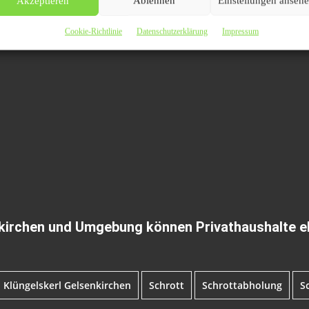
Akzeptieren
Ablehnen
Einstellungen anseh
Cookie-Richtlinie
Datenschutzerklärung
Impressum
kirchen und Umgebung können Privathaushalte e
Klüngelskerl Gelsenkirchen
Schrott
Schrottabholung
S