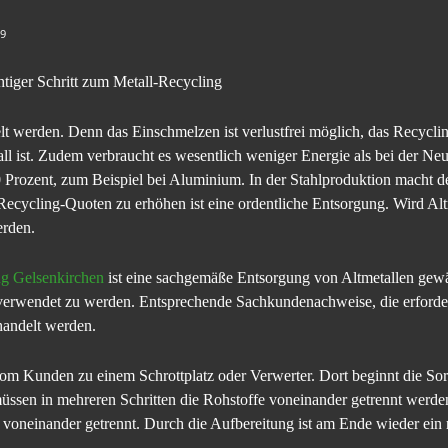
9
tiger Schritt zum Metall-Recycling
lt werden. Denn das Einschmelzen ist verlustfrei möglich, das Recyclin
all ist. Zudem verbraucht es wesentlich weniger Energie als bei der Ne
 Prozent, zum Beispiel bei Aluminium. In der Stahlproduktion macht d
 Recycling-Quoten zu erhöhen ist eine ordentliche Entsorgung. Wird Al
erden.
ng Gelsenkirchen
ist eine sachgemäße Entsorgung von Altmetallen gewäh
r verwendet zu werden. Entsprechende Sachkundenachweise, die erforder
handelt werden.
vom Kunden zu einem Schrottplatz oder Verwerter. Dort beginnt die Sor
müssen in mehreren Schritten die Rohstoffe voneinander getrennt werd
s voneinander getrennt. Durch die Aufbereitung ist am Ende wieder ein r