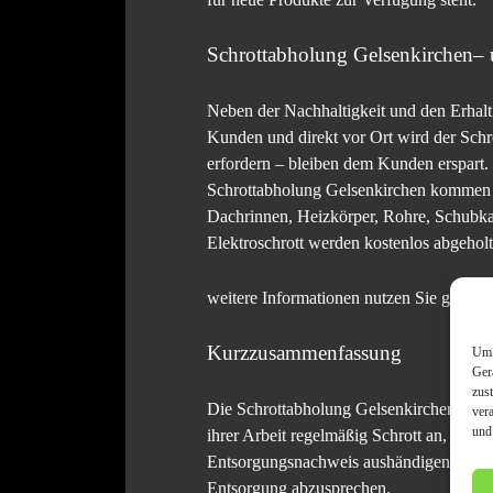
Schrottabholung Gelsenkirchen–
Neben der Nachhaltigkeit und den Erhalt 
Kunden und direkt vor Ort wird der Schro
erfordern – bleiben dem Kunden erspart.
Schrottabholung Gelsenkirchen kommen fa
Dachrinnen, Heizkörper, Rohre, Schubka
Elektroschrott werden kostenlos abgeholt
weitere Informationen nutzen Sie gerne 
Kurzzusammenfassung
Um 
Ger
zus
Die Schrottabholung Gelsenkirchen könn
ver
und
ihrer Arbeit regelmäßig Schrott an, der 
Entsorgungsnachweis aushändigen. Wenn S
Entsorgung abzusprechen.