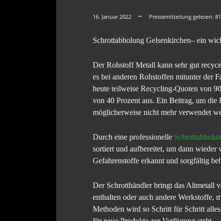
16. Januar 2022
Pressemitteilung gelesen:
81
Schrottabholung Gelsenkirchen– ein wich
Der Rohstoff Metall kann sehr gut recyce
es bei anderen Rohstoffen mitunter der F
heute teilweise Recycling-Quoten von 90
von 40 Prozent aus. Ein Beitrag, um die
möglicherweise nicht mehr verwendet w
Durch eine professionelle
Schrottabholu
sortiert und aufbereitet, um dann wiede
Gefahrenstoffe erkannt und sorgfältig be
Der Schrotthändler bringt das Altmetall 
enthalten oder auch andere Werkstoffe, 
Methoden wird so Schritt für Schritt alle
für neue Produkte zur Verfügung steht.