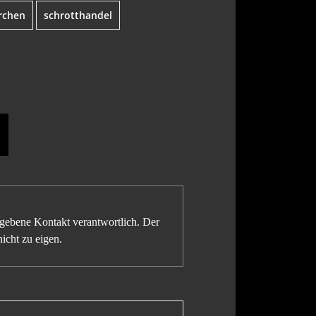
rchen
schrotthandel
gegebene Kontakt verantwortlich. Der
icht zu eigen.