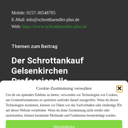
Mobile: 0157-36548705
E-Mail: info@schrotthaendler-plus.de
Web:
https://www.schrotthaendler-plus.de
Themen zum Beitrag
Der Schrottankauf
Gelsenkirchen
Professionelle
Cookie-Zustimmung verwalten
Schrottentsorgung Wir
Um dir ein optimales Erlebnis zu bieten, verwenden wir Technologien wie Cookies,
bieten privaten und
um Geräteinformationen zu speichern und/oder darauf zuzugreifen. Wenn du diesen
Technologien zustimmst, können wir Daten wie das Surfverhalten oder eindeutige IDs
gewerblichen
auf dieser Website verarbeiten. Wenn du deine Zustimmung nicht erteilst oder
zurückziehst, können bestimmte Merkmale und Funktionen beeinträchtigt werden.
Akzeptieren