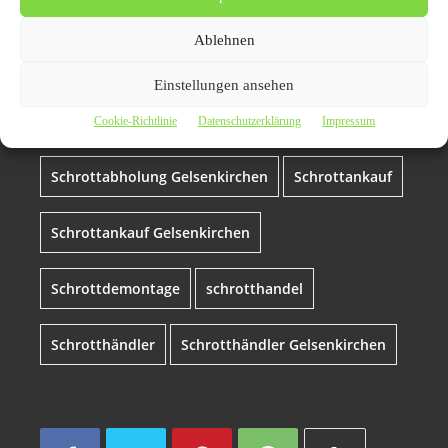
Altmetallabholung Gelsenkirchen
Ablehnen
Klüngelskerl Gelsenkirchen
Schrott
Einstellungen ansehen
Schrottabholung
Cookie-Richtlinie
Datenschutzerklärung
Impressum
Schrottabholung Gelsenkirchen
Schrottankauf
Schrottankauf Gelsenkirchen
Schrottdemontage
schrotthandel
Schrotthändler
Schrotthändler Gelsenkirchen