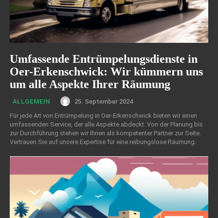
Umfassende Entrümpelungsdienste in
Oer-Erkenschwick: Wir kümmern uns
um alle Aspekte Ihrer Räumung
25. September 2024
ALLGEMEIN
Für jede Art von Entrümpelung in Oer-Erkenschwick bieten wir einen
umfassenden Service, der alle Aspekte abdeckt. Von der Planung bis
zur Durchführung stehen wir Ihnen als kompetenter Partner zur Seite.
Vertrauen Sie auf unsere Expertise für eine reibungslose Räumung.