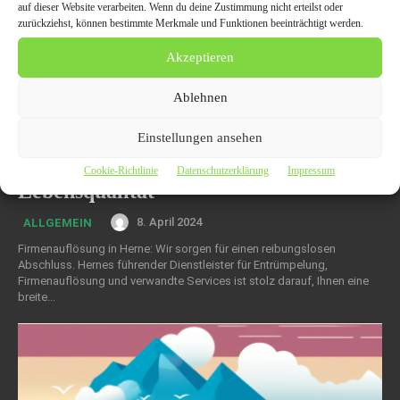
auf dieser Website verarbeiten. Wenn du deine Zustimmung nicht erteilst oder
zurückziehst, können bestimmte Merkmale und Funktionen beeinträchtigt werden.
Akzeptieren
Ablehnen
Einstellungen ansehen
Messie-Entrümpelungen Herne:
Kompetente Unterstützung für mehr
Cookie-Richtlinie
Datenschutzerklärung
Impressum
Lebensqualität
8. April 2024
ALLGEMEIN
Firmenauflösung in Herne: Wir sorgen für einen reibungslosen
Abschluss. Hernes führender Dienstleister für Entrümpelung,
Firmenauflösung und verwandte Services ist stolz darauf, Ihnen eine
breite...