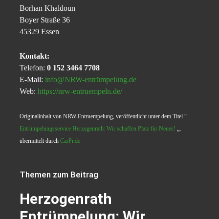
Borhan Khaldoun
Boyer Straße 36
45329 Essen
Kontakt:
Telefon:
0 152 3464 7708
E-Mail:
info@NRW-entrümpelung.de
Web:
https://nrw-entruempeln.de/
Originalinhalt von NRW-Entruempelung, veröffentlicht unter dem Titel “
Entrümpelungsservice Herzogenrath: Wir schaffen Platz für Neues!
„,
übermittelt durch
CarPr.de
Themen zum Beitrag
Herzogenrath
Entrümpelung: Wir