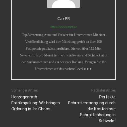
CarPR
https://www.carpr.de
Top-Vernetzung Auto und Verkehr für Unternehmen Mit einer
Veröffentlichung wird ihre Mitteilung gezielt an über 100
Fachportale publiziert, profitieren Sie von über 112 Mio.
Seitenaufrufe pro Monat für mehr Reichweite und Sichtbarkeit in
den Suchmaschinen und ein besseres Ranking. Bringen Sie Ihr
Unternehmen auf das nächste Level ➤➤➤
Vorheriger Artikel
Nächster Artikel
Herzogenrath
Perfekte
Entrümpelung: Wir bringen
Schrottentsorgung durch
Ordnung in Ihr Chaos
die Kostenlose
Schrottabholung in
Schwelm