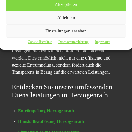
entrümpelung.de genau auf diese individuellen
Akzeptieren
Bedürfnisse eingehen.
Ablehnen
Der Fokus liegt darauf, eine Dienstleistung anzubieten,
die auf die spezifischen Gegebenheiten abgestimmt ist.
Einstellungen ansehen
Nach der Vor-Ort-Besichtigung erstellt das erfahrene
Cookie-Richtlinie
Datenschutzerklärung
Impressum
Team von NRW-entrümpelung.de maßgeschneiderte
Lösungen, die den Kundenanforderungen gerecht
werden. Dies ermöglicht nicht nur eine effiziente und
gezielte Entrümpelung, sondern fördert auch die
Transparenz in Bezug auf die erwarteten Leistungen.
Entdecken Sie unsere umfassenden
Dienstleistungen in Herzogenrath
Entrümpelung Herzogenrath
Haushaltsauflösung Herzogenrath