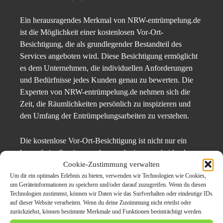
Ein herausragendes Merkmal von NRW-entrümpelung.de
ist die Möglichkeit einer kostenlosen Vor-Ort-
Besichtigung, die als grundlegender Bestandteil des
Services angeboten wird. Diese Besichtigung ermöglicht
es dem Unternehmen, die individuellen Anforderungen
und Bedürfnisse jedes Kunden genau zu bewerten. Die
Experten von NRW-entrümpelung.de nehmen sich die
Zeit, die Räumlichkeiten persönlich zu inspizieren und
den Umfang der Entrümpelungsarbeiten zu verstehen.
Die kostenlose Vor-Ort-Besichtigung ist nicht nur ein
kostenfreier Service, sondern auch eine entscheidende
Cookie-Zustimmung verwalten
Phase, um maßgeschneiderte Lösungen anzubieten. Jeder
Um dir ein optimales Erlebnis zu bieten, verwenden wir Technologien wie Cookies,
Kunde hat spezifische Anforderungen und Erwartungen,
um Geräteinformationen zu speichern und/oder darauf zuzugreifen. Wenn du diesen
sei es bei der Wohnungsaufgabe, der Kellerentrümpelung
Technologien zustimmst, können wir Daten wie das Surfverhalten oder eindeutige IDs
oder dem Ausmisten des Dachbodens. Durch die
auf dieser Website verarbeiten. Wenn du deine Zustimmung nicht erteilst oder
zurückziehst, können bestimmte Merkmale und Funktionen beeinträchtigt werden.
persönliche Besichtigung kann das Team von NRW-