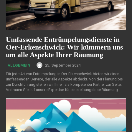
Umfassende Entrümpelungsdienste in
Oer-Erkenschwick: Wir kümmern uns
um alle Aspekte Ihrer Räumung
25. September 2024
ALLGEMEIN
Für jede Art von Entrümpelung in Oer-Erkenschwick bieten wir einen
umfassenden Service, der alle Aspekte abdeckt. Von der Planung bis
zur Durchführung stehen wir Ihnen als kompetenter Partner zur Seite.
Vertrauen Sie auf unsere Expertise für eine reibungslose Räumung.