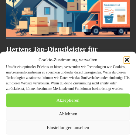
Hertens Top-Dienstleister für
Entrümpelung und Firmenauflösung:
Cookie-Zustimmung verwalten
Wir machen Platz für Neues
Um dir ein optimales Erlebnis zu bieten, verwenden wir Technologien wie Cookies,
um Geräteinformationen zu speichern und/oder darauf zuzugreifen. Wenn du diesen
12. April 2024
ALLGEMEIN
Technologien zustimmst, können wir Daten wie das Surfverhalten oder eindeutige IDs
auf dieser Website verarbeiten. Wenn du deine Zustimmung nicht erteilst oder
Entrümpelungsservice Herten: Wir kümmern uns um Ihre
zurückziehst, können bestimmte Merkmale und Funktionen beeinträchtigt werden.
Auflösungsbedürfnisse, egal wie groß oder kompliziert Von der
professionellen Haushaltsauflösung bis zur schnellen und effizienten
Akzeptieren
Garagenentrümpelung sind...
Ablehnen
Einstellungen ansehen