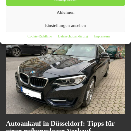
in Düsseldorf: Schnell, Fair und
Unkompliziert
Ablehnen
13. November 2024
AUTO / VERKEHR
Einstellungen ansehen
Du lebst in Düsseldorf und hast ein altes Auto, das eigentlich nur noch
Platz wegnimmt? Egal, ob dein Fahrzeug schon nicht mehr fährt oder...
Cookie-Richtlinie
Datenschutzerklärung
Impressum
Autoankauf in Düsseldorf: Tipps für