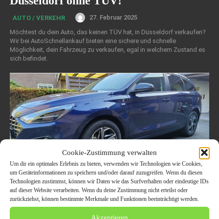
Düsseldorf ohne TÜV!
27. Februar 2025
AUTO / VERKEHR
Möchtest du dein Auto, das keinen TÜV hat, in Düsseldorf verkaufen?
Wir bei AutoSchnellankauf bieten eine sichere und schnelle
Möglichkeit, dein Fahrzeug zu verkaufen, egal in welchem Zustand es
sich befindet.
Cookie-Zustimmung verwalten
Um dir ein optimales Erlebnis zu bieten, verwenden wir Technologien wie Cookies,
um Geräteinformationen zu speichern und/oder darauf zuzugreifen. Wenn du diesen
Technologien zustimmst, können wir Daten wie das Surfverhalten oder eindeutige IDs
auf dieser Website verarbeiten. Wenn du deine Zustimmung nicht erteilst oder
zurückziehst, können bestimmte Merkmale und Funktionen beeinträchtigt werden.
Schrottauto Verkaufen und Autoankauf
Akzeptieren