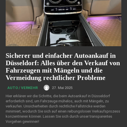
Sicherer und einfacher Autoankauf in
Düsseldorf: Alles über den Verkauf von
Fahrzeugen mit Mängeln und die
Vermeidung rechtlicher Probleme
27. Mai 2025
AUTO / VERKEHR
Hier erklären wir die Schritte, die beim Autoankauf in Düsseldorf
erforderlich sind, um Fahrzeuge mühelos, auch mit Mängeln, zu
verkaufen. Unsicherheiten durch rechtliche Fallstricke werden
minimiert, wodurch Sie sich auf einen reibungslosen Verkaufsprozess
konzentrieren können. Lassen Sie sich durch unser transparentes
Vorgehen gewinnen!