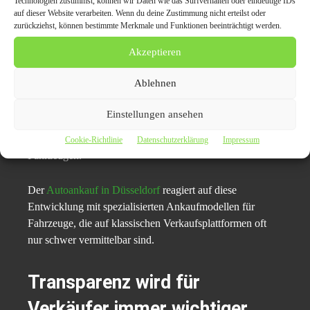
Technologien zustimmst, können wir Daten wie das Surfverhalten oder eindeutige IDs
nach gebrauchten Fahrzeugen stabil. Besonders
auf dieser Website verarbeiten. Wenn du deine Zustimmung nicht erteilst oder
Ersatzteile, ältere Verbrenner und exportfähige Fahrzeuge
zurückziehst, können bestimmte Merkmale und Funktionen beeinträchtigt werden.
erzielen weiterhin relevante Marktpreise.
Akzeptieren
In wirtschaftlich unsicheren Zeiten steigt zusätzlich die
Ablehnen
Nachfrage nach günstigen Gebrauchtwagen. Gleichzeitig
werden Reparaturen aufgrund steigender Werkstattkosten
Einstellungen ansehen
häufiger aufgeschoben. Das erhöht die Zahl
verkaufswilliger Fahrzeughalter mit beschädigten
Cookie-Richtlinie
Datenschutzerklärung
Impressum
Fahrzeugen.
Der
Autoankauf in Düsseldorf
reagiert auf diese
Entwicklung mit spezialisierten Ankaufmodellen für
Fahrzeuge, die auf klassischen Verkaufsplattformen oft
nur schwer vermittelbar sind.
Transparenz wird für
Verkäufer immer wichtiger