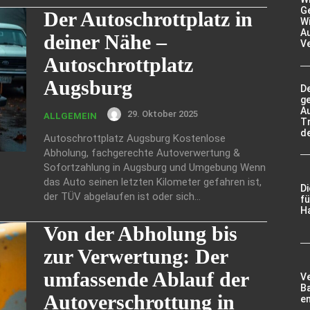
Ge
Der Autoschrottplatz in
Wi
A
deiner Nähe –
V
Autoschrottplatz
Augsburg
De
g
A
29. Oktober 2025
ALLGEMEIN
Tr
d
Autoschrottplatz Augsburg Kostenlose
Abholung, fachgerechte Autoverwertung &
Sofortzahlung in Augsburg und Umgebung Wenn
das Auto seinen letzten Kilometer gefahren ist,
D
der TÜV abgelaufen ist oder sich...
fü
Ha
Von der Abholung bis
zur Verwertung: Der
umfassende Ablauf der
V
Ba
Autoverschrottung in
e