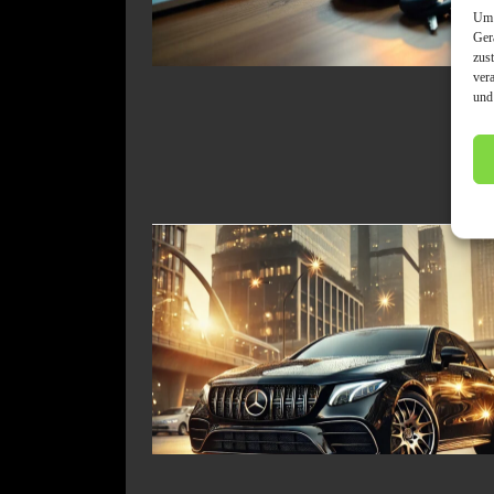
Um 
Ger
zus
ver
und