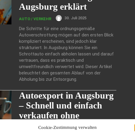
Augsburg erklärt
30. Juli 2025
AUTO / VERKEHR
Die Schritte für eine ordnungsgemäße
Autoverschrottung mögen auf den ersten Blick
kompliziert erscheinen, sind jedoch klar
strukturiert. In Augsburg können Sie ein
Schrottauto einfach abholen lassen und darauf
vertrauen, dass es praktisch und
umweltfreundlich verwertet wird. Dieser Artikel
beleuchtet den gesamten Ablauf von der
Abholung bis zur Entsorgung.
Autoexport in Augsburg
– Schnell und einfach
verkaufen ohne
Aufwand
Cookie-Zustimmung verwalten