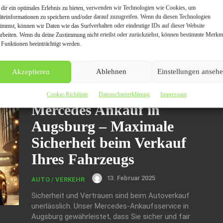
24. Februar 2025
AUTO / VERKEHR
dir ein optimales Erlebnis zu bieten, verwenden wir Technologien wie Cookies, um
äteinformationen zu speichern und/oder darauf zuzugreifen. Wenn du diesen Technologien
Die Möglichkeit des Autoexports in Augsburg
timmst, können wir Daten wie das Surfverhalten oder eindeutige IDs auf dieser Website
revolutioniert den Verkauf von Gebrauchtwagen.
arbeiten. Wenn du deine Zustimmung nicht erteilst oder zurückziehst, können bestimmte Merkm
Mit einer schnellen und einfachen Abwicklung
 Funktionen beeinträchtigt werden.
innerhalb von 24 Stunden legen wir Wert auf
Effizienz und Kundenzufriedenheit. Schonen Sie
Akzeptieren
Ablehnen
Einstellungen anseh
Ihre Nerven und lassen Sie uns die Arbeit für Sie
erledigen.
Cookie-Richtlinie
Datenschutzerklärung
Impressum
Mercedes Ankauf in
Augsburg – Maximale
Sicherheit beim Verkauf
Ihres Fahrzeugs
13. Februar 2025
AUTO / VERKEHR
Sicherheit und Vertrauen sind beim Autoverkauf
unerlässlich. Unser Mercedes-Ankaufsservice in
Augsburg gewährleistet, dass Sie sicher und fair