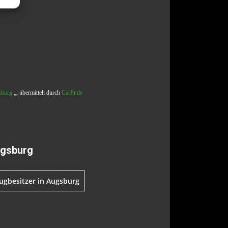
sburg
„, übermittelt durch
CarPr.de
ugsburg
ugbesitzer in Augsburg