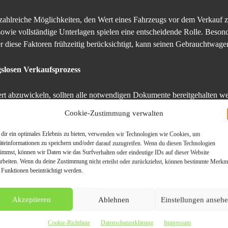
es zahlreiche Möglichkeiten, den Wert eines Fahrzeugs vor dem Verkau
owie vollständige Unterlagen spielen eine entscheidende Rolle. Besond
r diese Faktoren frühzeitig berücksichtigt, kann seinen Gebrauchtwage
gslosen Verkaufsprozess
rt abzuwickeln, sollten alle notwendigen Dokumente bereitgehalten w
sowie ein lückenloses Serviceheft. Eine vollständige Dokumentation tr
Cookie-Zustimmung verwalten
nd Verkäufer.
dir ein optimales Erlebnis zu bieten, verwenden wir Technologien wie Cookies, um
äteinformationen zu speichern und/oder darauf zuzugreifen. Wenn du diesen Technologien
ofort verkaufen
timmst, können wir Daten wie das Surfverhalten oder eindeutige IDs auf dieser Website
arbeiten. Wenn du deine Zustimmung nicht erteilst oder zurückziehst, können bestimmte Merkm
 Auto einfach und sicher verkaufen, ohne sich um langwierige Prozesse
 Funktionen beeinträchtigt werden.
rzeit möglich – ob online oder telefonisch. Wer seinen Wagen noch heut
 freuen.
Akzeptieren
Ablehnen
Einstellungen anseh
Cookie-Richtlinie
Datenschutzerklärung
Impressum