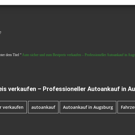
e
nter dem Titel “
Auto sicher und zum Bestpreis verkaufen – Professioneller Autoankauf in Aug
eis verkaufen – Professioneller Autoankauf in A
r verkaufen
autoankauf
Autoankauf in Augsburg
Fahrze