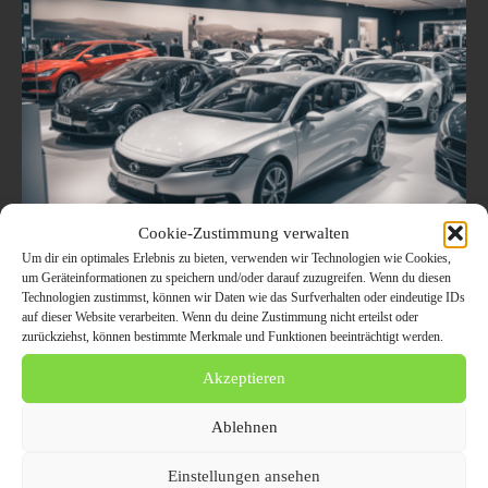
Cookie-Zustimmung verwalten
Um dir ein optimales Erlebnis zu bieten, verwenden wir Technologien wie Cookies,
Autoankauf München – Verkaufen Sie
um Geräteinformationen zu speichern und/oder darauf zuzugreifen. Wenn du diesen
Technologien zustimmst, können wir Daten wie das Surfverhalten oder eindeutige IDs
Ihr Fahrzeug in weniger als 24 Stunden
auf dieser Website verarbeiten. Wenn du deine Zustimmung nicht erteilst oder
zurückziehst, können bestimmte Merkmale und Funktionen beeinträchtigt werden.
24. Februar 2025
AUTO / VERKEHR
Akzeptieren
Keine Wartezeiten, kein Verkaufsstress! Der Autoankauf in München
ermöglicht Ihnen, Ihr Auto schnell und einfach abzugeben. Wir bieten
faire Preise und kümmern uns um alle Details, inklusive der Abmeldung
Ablehnen
des Fahrzeugs.
Einstellungen ansehen