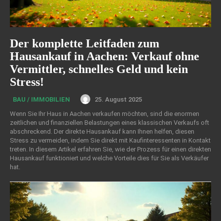
Der komplette Leitfaden zum
Hausankauf in Aachen: Verkauf ohne
Vermittler, schnelles Geld und kein
Stress!
25. August 2025
BAU / IMMOBILIEN
Wenn Sie Ihr Haus in Aachen verkaufen möchten, sind die enormen
zeitlichen und finanziellen Belastungen eines klassischen Verkaufs oft
abschreckend. Der direkte Hausankauf kann Ihnen helfen, diesen
Stress zu vermeiden, indem Sie direkt mit Kaufinteressenten in Kontakt
treten. In diesem Artikel erfahren Sie, wie der Prozess für einen direkten
Hausankauf funktioniert und welche Vorteile dies für Sie als Verkäufer
hat.