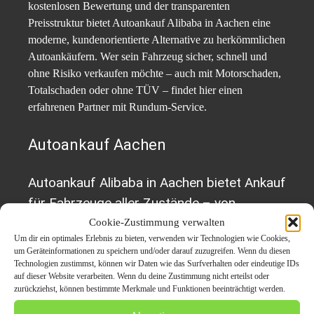
kostenlosen Bewertung und der transparenten
Preisstruktur bietet Autoankauf Alibaba in Aachen eine
moderne, kundenorientierte Alternative zu herkömmlichen
Autoankäufern. Wer sein Fahrzeug sicher, schnell und
ohne Risiko verkaufen möchte – auch mit Motorschaden,
Totalschaden oder ohne TÜV – findet hier einen
erfahrenen Partner mit Rundum-Service.
Autoankauf Aachen
Autoankauf Alibaba in Aachen bietet Ankauf
für Fahrzeuge aller Zustände – von
Motorschaden bis ohne TÜV. Kunden
Cookie-Zustimmung verwalten
Um dir ein optimales Erlebnis zu bieten, verwenden wir Technologien wie Cookies,
profitieren von Festpreisgarantie,
um Geräteinformationen zu speichern und/oder darauf zuzugreifen. Wenn du diesen
kostenloser Bewertung, Sofortzahlung und
Technologien zustimmst, können wir Daten wie das Surfverhalten oder eindeutige IDs
auf dieser Website verarbeiten. Wenn du deine Zustimmung nicht erteilst oder
einer unkomplizierten Abwicklung vor Ort.
zurückziehst, können bestimmte Merkmale und Funktionen beeinträchtigt werden.
Autoankauf Aachen, Auto verkaufen mit