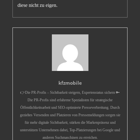
diese nicht zu eigen.
kfzmobile
👉Die PR-Profis – Sichtbarkeit steigern, Expertenstatus sichern 🔑
Die PR-Profis sind erfahrene Spezialisten für strategische
Öffentlichkeitsarbeit und SEO-optimierte Presseverbreitung. Durch
gezieltes Versenden und Platzieren von Pressemeldungen sorgen sie
für mehr digitale Sichtbarkeit, stärken die Markenpräsenz und
unterstützen Unternehmen dabei, Top-Platzierungen bei Google und
anderen Suchmaschinen zu erreichen.