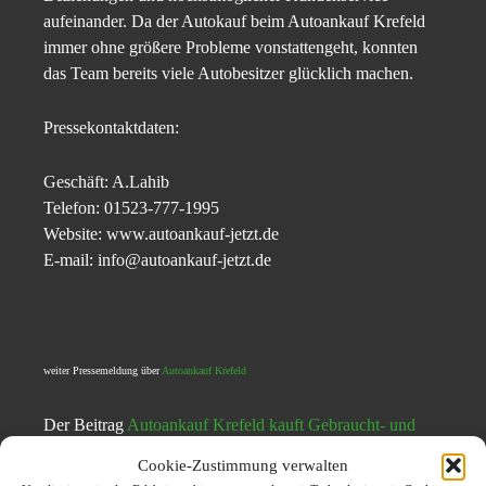
aufeinander. Da der Autokauf beim Autoankauf Krefeld
immer ohne größere Probleme vonstattengeht, konnten
das Team bereits viele Autobesitzer glücklich machen.
Pressekontaktdaten:
Geschäft: A.Lahib
Telefon: 01523-777-1995
Website: www.autoankauf-jetzt.de
E-mail: info@autoankauf-jetzt.de
weiter Pressemeldung über
Autoankauf Krefeld
Der Beitrag
Autoankauf Krefeld kauft Gebraucht- und
Unfallfahrzeuge zu Bestpreisen
erschien zuerst auf
Cookie-Zustimmung verwalten
Presseverteiler CarPr.de | Auto News | Automagazin