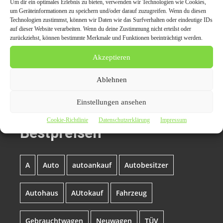
Um dir ein optimales Erlebnis zu bieten, verwenden wir Technologien wie Cookies,
Portale | Auto-PR | PR Marketing für die
um Geräteinformationen zu speichern und/oder darauf zuzugreifen. Wenn du diesen
Automobilbranche
.
Technologien zustimmst, können wir Daten wie das Surfverhalten oder eindeutige IDs
auf dieser Website verarbeiten. Wenn du deine Zustimmung nicht erteilst oder
zurückziehst, können bestimmte Merkmale und Funktionen beeinträchtigt werden.
Themen zum Beitrag
Akzeptieren
Autoankauf Krefeld kauft
Ablehnen
Gebraucht- und
Einstellungen ansehen
Unfallfahrzeuge zu
Cookie-Richtlinie
Datenschutzerklärung
Impressum
Bestpreisen
A
Auto
autoankauf
Autobesitzer
Autohaus
AUtokauf
Fahrzeug
Gebrauchtwagen
Neuwagen
TÜV