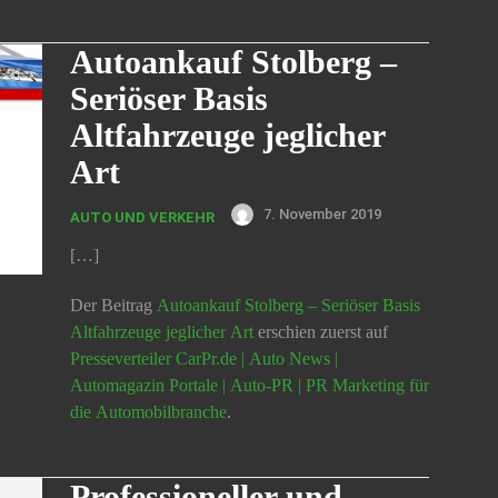
Autoankauf Stolberg –
Seriöser Basis
Altfahrzeuge jeglicher
Art
7. November 2019
AUTO UND VERKEHR
[…]
Der Beitrag
Autoankauf Stolberg – Seriöser Basis
Altfahrzeuge jeglicher Art
erschien zuerst auf
Presseverteiler CarPr.de | Auto News |
Automagazin Portale | Auto-PR | PR Marketing für
die Automobilbranche
.
Professioneller und