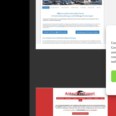
Um 
Ger
zus
ver
und