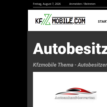
Freitag, August 7, 2026
Anmelden / Beitreten
STAR
Autobesit
Kfzmobile Thema -
Autobesitze