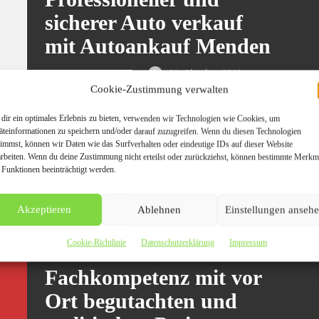
sicherer Auto verkauf
mit Autoankauf Menden
31. Oktober 2019
AUTO UND VERKEHR
Cookie-Zustimmung verwalten
[…]
dir ein optimales Erlebnis zu bieten, verwenden wir Technologien wie Cookies, um
Der Beitrag
Professioneller und sicherer Auto
äteinformationen zu speichern und/oder darauf zuzugreifen. Wenn du diesen Technologien
timmst, können wir Daten wie das Surfverhalten oder eindeutige IDs auf dieser Website
verkauf mit Autoankauf Menden
erschien zuerst
arbeiten. Wenn du deine Zustimmung nicht erteilst oder zurückziehst, können bestimmte Merkm
auf
Presseverteiler CarPr.de | Auto News |
 Funktionen beeinträchtigt werden.
Automagazin Portale | Auto-PR | PR Marketing für
die Automobilbranche
.
Akzeptieren
Ablehnen
Einstellungen anseh
Cookie-Richtlinie
Datenschutzerklärung
Impressum
Autoankauf Wetzler –
Fachkompetenz mit vor
Ort begutachten und