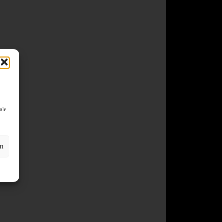
ale
en