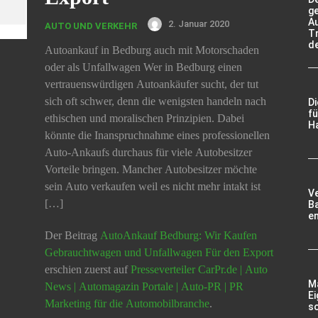
g
A
2. Januar 2020
AUTO UND VERKEHR
Tr
d
Autoankauf in Bedburg auch mit Motorschaden
oder als Unfallwagen Wer in Bedburg einen
vertrauenswürdigen Autoankäufer sucht, der tut
sich oft schwer, denn die wenigsten handeln nach
D
fü
ethischen und moralischen Prinzipien. Dabei
Ha
könnte die Inanspruchnahme eines professionellen
Auto-Ankaufs durchaus für viele Autobesitzer
Vorteile bringen. Mancher Autobesitzer möchte
sein Auto verkaufen weil es nicht mehr intakt ist
V
[…]
Ba
e
Der Beitrag
AutoAnkauf Bedburg: Wir Kaufen
Gebrauchtwagen und Unfallwagen Für den Export
erschien zuerst auf
Presseverteiler CarPr.de | Auto
Ma
News | Automagazin Portale | Auto-PR | PR
Ei
Marketing für die Automobilbranche
.
so