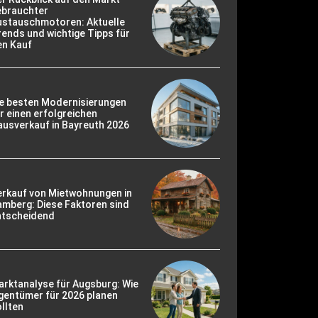
ebrauchter
ustauschmotoren: Aktuelle
ends und wichtige Tipps für
en Kauf
ie besten Modernisierungen
r einen erfolgreichen
usverkauf in Bayreuth 2026
erkauf von Mietwohnungen in
mberg: Diese Faktoren sind
ntscheidend
rktanalyse für Augsburg: Wie
gentümer für 2026 planen
llten