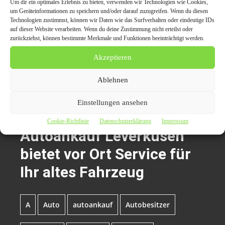
Um dir ein optimales Erlebnis zu bieten, verwenden wir Technologien wie Cookies,
um Geräteinformationen zu speichern und/oder darauf zuzugreifen. Wenn du diesen
Technologien zustimmst, können wir Daten wie das Surfverhalten oder eindeutige IDs
Der Beitrag
Autoankauf Leverkusen bietet vor Ort
auf dieser Website verarbeiten. Wenn du deine Zustimmung nicht erteilst oder
zurückziehst, können bestimmte Merkmale und Funktionen beeinträchtigt werden.
Service für Ihr altes Fahrzeug
erschien zuerst auf
Presseverteiler CarPr.de | Auto News | Automagazin
Akzeptieren
Portale | Auto-PR | PR Marketing für die
Automobilbranche
.
Ablehnen
Einstellungen ansehen
Themen zum Beitrag
Cookie-Richtlinie
Datenschutzerklärung
Impressum
Autoankauf Leverkusen
bietet vor Ort Service für
Ihr altes Fahrzeug
A
Auto
autoankauf
Autobesitzer