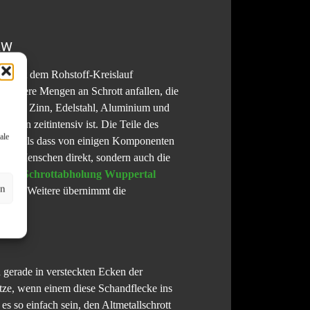
NRW
 erneut dem Rohstoff-Kreislauf
n größere Mengen an Schrott anfallen, die
Messing, Zinn, Edelstahl, Aluminium und
chen zeitintensiv ist. Die Teile des
ale
tiger, als dass von einigen Komponenten
 den Menschen direkt, sondern auch die
it der
Schrottabholung Wuppertal
en
 Alles Weitere übernimmt die
 gerade in versteckten Ecken der
ätze, wenn einem diese Schandflecke ins
s so einfach sein, den Altmetallschrott