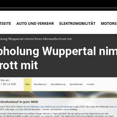
TSEITE
AUTO UND VERKEHR
ELEKTROMOBILITÄT
MOTORS
olung Wuppertal nimmt Ihren Altmetallschrott mit
bholung Wuppertal ni
rott mit