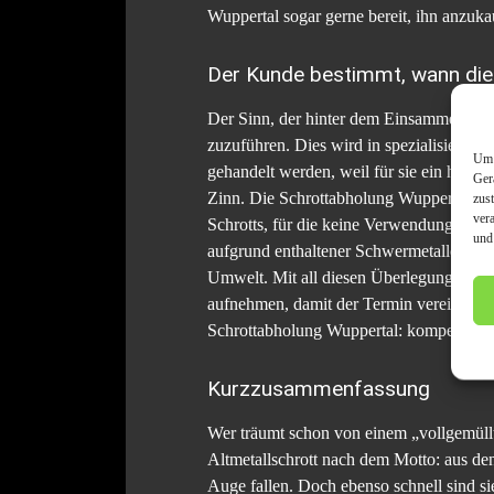
Wuppertal sogar gerne bereit, ihn anzuka
Der Kunde bestimmt, wann die 
Der Sinn, der hinter dem Einsammeln von 
zuzuführen. Dies wird in spezialisierten
Um 
gehandelt werden, weil für sie ein hoher
Ger
Zinn. Die Schrottabholung Wuppertal sort
zus
ver
Schrotts, für die keine Verwendungsmögl
und
aufgrund enthaltener Schwermetalle eine 
Umwelt. Mit all diesen Überlegungen hat 
aufnehmen, damit der Termin vereinbart 
Schrottabholung Wuppertal: kompetent, s
Kurzzusammenfassung
Wer träumt schon von einem „vollgemüllt
Altmetallschrott nach dem Motto: aus de
Auge fallen. Doch ebenso schnell sind si