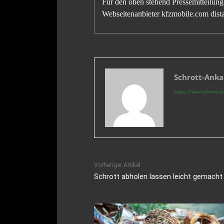
Für den oben stehend Pressemitteilung 
Webseitenanbieter kfzmobile.com distan
Schrott-Ank
https://www.schrott-a
Vorheriger Artikel
Schrott abholen lassen leicht gemacht