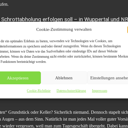
ufen.
Schrottabholung erfolgen soll – in Wuppertal und 
Cookie-Zustimmung verwalten
Altmetallschrott steckt, besteht darin, wiederverwertbare Bestandteile
 Recycling-Anlagen realisiert. Ein Ankauf ist immer dann möglich, wen
dir ein optimales Erlebnis zu bieten, verwenden wir Technologien wie Cookies, um
 Bedarf besteht. Solche Bestandteile sind beispielsweise Eisen, Zink, 
äteinformationen zu speichern und/oder darauf zuzugreifen. Wenn du diesen Technologien
iert demzufolge den Schrott – ein mühsames Unterfangen, das ausgespro
timmst, können wir Daten wie das Surfverhalten oder eindeutige IDs auf dieser Website
arbeiten. Wenn du deine Zustimmung nicht erteilst oder zurückziehst, können bestimmte Merkm
ichkeiten bestehen, werden fachmännisch entsorgt. Dies ist umso wich
 Funktionen beeinträchtigt werden.
gesundheitliche Gefahr ausgehen kann. Diese Gefahr betrifft nicht nur
der Kunde allerdings nichts mehr zu tun. Er muss lediglich Kontakt m
Akzeptieren
Ablehnen
Einstellungen anseh
werden kann, an dem der Kunde seinen Schrott abholen lassen möchte.
chnell und kundenorientiert.
Cookie-Richtlinie
Datenschutzerklärung
Impressum
en“ Grundstück oder Keller? Sicherlich niemand. Dennoch stapelt sich
n Augen – aus dem Sinn. Natürlich ist man jedes Mal voller guter Vors
e wieder vergessen, weil man zum Tagesgeschäft übergeht. Dabei kann e