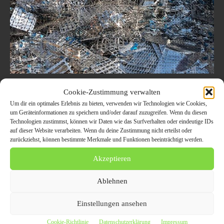
Schrottabholung Krefeld: Wir
Cookie-Zustimmung verwalten
kümmern uns um Ihren Schrott
Um dir ein optimales Erlebnis zu bieten, verwenden wir Technologien wie Cookies,
um Geräteinformationen zu speichern und/oder darauf zuzugreifen. Wenn du diesen
7. September 2023
ALLGEMEIN
Technologien zustimmst, können wir Daten wie das Surfverhalten oder eindeutige IDs
auf dieser Website verarbeiten. Wenn du deine Zustimmung nicht erteilst oder
Sie suchen nach einer einfachen und kostenlosen Möglichkeit, Ihren
zurückziehst, können bestimmte Merkmale und Funktionen beeinträchtigt werden.
angefallenen Schrott sauber loszuwerden? Unser Schrotthändler-
Team von Schrottabholung.org ist zur Stelle! Seit Jahren kümmern
Akzeptieren
wir...
Ablehnen
Einstellungen ansehen
Cookie-Richtlinie
Datenschutzerklärung
Impressum