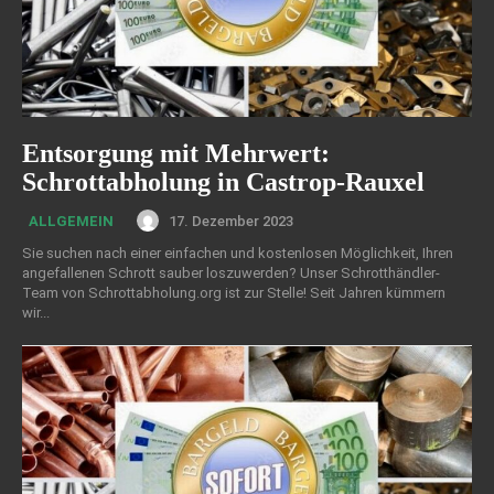
Entsorgung mit Mehrwert:
Schrottabholung in Castrop-Rauxel
17. Dezember 2023
ALLGEMEIN
Sie suchen nach einer einfachen und kostenlosen Möglichkeit, Ihren
angefallenen Schrott sauber loszuwerden? Unser Schrotthändler-
Team von Schrottabholung.org ist zur Stelle! Seit Jahren kümmern
wir...