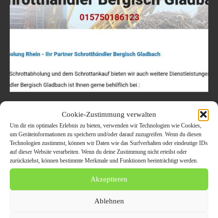
Gegen gute Preise Schrottankauf und
Cookie-Zustimmung verwalten
kostenlose abholen lassen mit
Um dir ein optimales Erlebnis zu bieten, verwenden wir Technologien wie Cookies,
Schrotthändler Bergisch Gladbach
um Geräteinformationen zu speichern und/oder darauf zuzugreifen. Wenn du diesen
Technologien zustimmst, können wir Daten wie das Surfverhalten oder eindeutige IDs
22. Oktober 2022
ALLGEMEIN
auf dieser Website verarbeiten. Wenn du deine Zustimmung nicht erteilst oder
zurückziehst, können bestimmte Merkmale und Funktionen beeinträchtigt werden.
Schrottabholung Rhein bietet sowohl gewerblichen als auch privaten
Kunden eine kostenlose und unkomplizierte Schrottabholung in
Akzeptieren
Bergisch Gladbach und Umgebung an. Der zuverlässige
Schrotthändler in...
Ablehnen