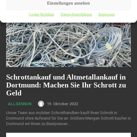
Einstellungen ansehen
Cookie-Richtlinie
Datenschutzerklärung
Impressum
Schrottankauf und Altmetallankauf in
Dortmund: Machen Sie Ihr Schrott zu
Geld
19. Oktober 2022
ALLGEMEIN
Unser Team aus mobilen Schrotthändlern kauft Ihren Schrott in
Dortmund ohne Aufwand für Sie an. Größere Mengen Schrott kaufen in
Dortmund wir Ihnen zu Bestpreisen...