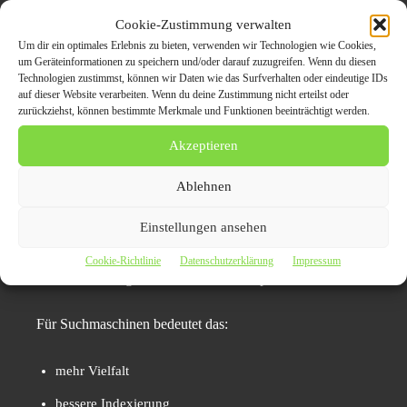
Themen zu erkennen
Cookie-Zustimmung verwalten
Veröffentlichungen anzupassen
Um dir ein optimales Erlebnis zu bieten, verwenden wir Technologien wie Cookies,
um Geräteinformationen zu speichern und/oder darauf zuzugreifen. Wenn du diesen
Suchmaschinenrelevanz zu erhöhen
Technologien zustimmst, können wir Daten wie das Surfverhalten oder eindeutige IDs
auf dieser Website verarbeiten. Wenn du deine Zustimmung nicht erteilst oder
zurückziehst, können bestimmte Merkmale und Funktionen beeinträchtigt werden.
Der KI-gestützte Presseverteiler von PRNews24 verfolgt
dabei einen besonderen Ansatz.
Akzeptieren
Ablehnen
Für verschiedene Veröffentlichungsportale werden
individuelle Titel- und Teaser-Varianten erstellt.
Einstellungen ansehen
Dadurch entstehen zahlreiche einzigartige
Cookie-Richtlinie
Datenschutzerklärung
Impressum
Veröffentlichungen statt identischer Kopien.
Für Suchmaschinen bedeutet das:
mehr Vielfalt
bessere Indexierung