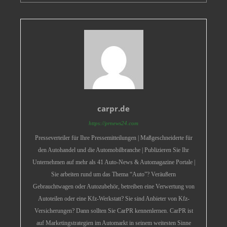
carpr.de
https://prnews24.com
Presseverteiler für Ihre Pressemitteilungen | Maßgeschneiderte für
den Autohandel und die Automobilbranche | Publizieren Sie Ihr
Unternehmen auf mehr als 41 Auto-News & Automagazine Portale |
Sie arbeiten rund um das Thema “Auto”? Veräußern
Gebrauchtwagen oder Autozubehör, betreiben eine Verwertung von
Autoteilen oder eine Kfz-Werkstatt? Sie sind Anbieter von Kfz-
Versicherungen? Dann sollten Sie CarPR kennenlernen. CarPR ist
auf Marketingstrategien im Automarkt in seinem weitesten Sinne