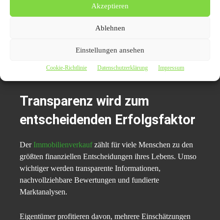
Akzeptieren
einzuschätzen und den Verkaufsprozess strukturiert
vorzubereiten.
Ablehnen
Vor allem in Märkten mit starken Preisunterschieden
Einstellungen ansehen
zwischen einzelnen Stadtteilen kann regionale Expertise
Cookie-Richtlinie
Datenschutzerklärung
Impressum
einen entscheidenden Unterschied machen.
Transparenz wird zum
entscheidenden Erfolgsfaktor
Der
Immobilienverkauf
zählt für viele Menschen zu den
größten finanziellen Entscheidungen ihres Lebens. Umso
wichtiger werden transparente Informationen,
nachvollziehbare Bewertungen und fundierte
Marktanalysen.
Eigentümer profitieren davon, mehrere Einschätzungen