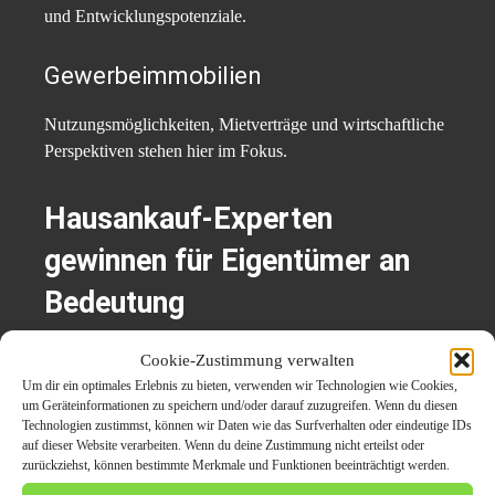
und Entwicklungspotenziale.
Gewerbeimmobilien
Nutzungsmöglichkeiten, Mietverträge und wirtschaftliche
Perspektiven stehen hier im Fokus.
Hausankauf-Experten
gewinnen für Eigentümer an
Bedeutung
Angesichts der komplexen Marktentwicklung suchen
Cookie-Zustimmung verwalten
viele Eigentümer verstärkt nach regionalen
Um dir ein optimales Erlebnis zu bieten, verwenden wir Technologien wie Cookies,
um Geräteinformationen zu speichern und/oder darauf zuzugreifen. Wenn du diesen
Ansprechpartnern und unabhängigen Informationen.
Technologien zustimmst, können wir Daten wie das Surfverhalten oder eindeutige IDs
auf dieser Website verarbeiten. Wenn du deine Zustimmung nicht erteilst oder
zurückziehst, können bestimmte Merkmale und Funktionen beeinträchtigt werden.
Hausankauf-Experten, Immobilienprofis und Marktkenner
können dabei helfen, lokale Besonderheiten besser