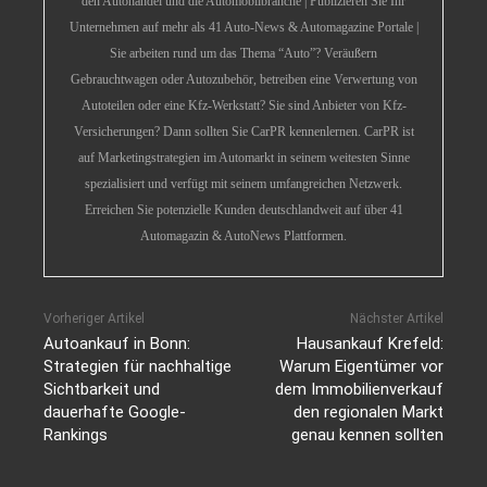
den Autohandel und die Automobilbranche | Publizieren Sie Ihr
Unternehmen auf mehr als 41 Auto-News & Automagazine Portale |
Sie arbeiten rund um das Thema “Auto”? Veräußern
Gebrauchtwagen oder Autozubehör, betreiben eine Verwertung von
Autoteilen oder eine Kfz-Werkstatt? Sie sind Anbieter von Kfz-
Versicherungen? Dann sollten Sie CarPR kennenlernen. CarPR ist
auf Marketingstrategien im Automarkt in seinem weitesten Sinne
spezialisiert und verfügt mit seinem umfangreichen Netzwerk.
Erreichen Sie potenzielle Kunden deutschlandweit auf über 41
Automagazin & AutoNews Plattformen.
Vorheriger Artikel
Nächster Artikel
Autoankauf in Bonn:
Hausankauf Krefeld:
Strategien für nachhaltige
Warum Eigentümer vor
Sichtbarkeit und
dem Immobilienverkauf
dauerhafte Google-
den regionalen Markt
Rankings
genau kennen sollten