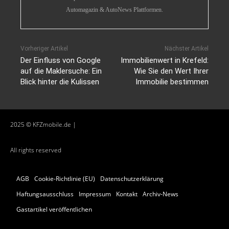
Automagazin & AutoNews Plattformen.
Vorheriger Artikel
Nächster Artikel
Der Einfluss von Google
Immobilienwert in Krefeld:
auf die Maklersuche: Ein
Wie Sie den Wert Ihrer
Blick hinter die Kulissen
Immobilie bestimmen
2025 © KFZmobile.de |
All rights reserved
AGB
Cookie-Richtlinie (EU)
Datenschutzerklärung
Haftungsausschluss
Impressum
Kontakt
Archiv-News
Gastartikel veröffentlichen