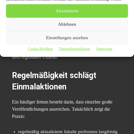
redaktionelle Berichte auf regionalen Plattformen,
Akzeptieren
Presseartikel mit lokalem Bezug,
Erwähnungen in Fachmedien,
Ablehnen
konsistente Firmendaten in Online-Verzeichnissen.
Einstellungen ansehen
Cookie-Richtlinie
Datenschutzerklärung
Impressum
Diese externen Signale gelten als Vertrauensbeweise aus
dem regionalen Umfeld.
Regelmäßigkeit schlägt
Einmalaktionen
Ein häufiger Irrtum besteht darin, dass einzelne große
Veröffentlichungen ausreichen. Tatsächlich zeigt die
Praxis:
regelmäßig aktualisierte Inhalte performen langfristig