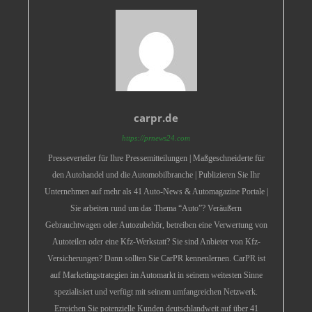
carpr.de
https://prnews24.com
Presseverteiler für Ihre Pressemitteilungen | Maßgeschneiderte für
den Autohandel und die Automobilbranche | Publizieren Sie Ihr
Unternehmen auf mehr als 41 Auto-News & Automagazine Portale |
Sie arbeiten rund um das Thema “Auto”? Veräußern
Gebrauchtwagen oder Autozubehör, betreiben eine Verwertung von
Autoteilen oder eine Kfz-Werkstatt? Sie sind Anbieter von Kfz-
Versicherungen? Dann sollten Sie CarPR kennenlernen. CarPR ist
auf Marketingstrategien im Automarkt in seinem weitesten Sinne
spezialisiert und verfügt mit seinem umfangreichen Netzwerk.
Erreichen Sie potenzielle Kunden deutschlandweit auf über 41