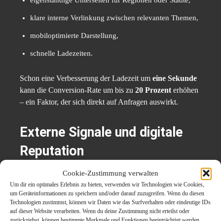
eigenständige Unterseiten für Regionen oder Städte,
klare interne Verlinkung zwischen relevanten Themen,
mobiloptimierte Darstellung,
schnelle Ladezeiten.
Schon eine Verbesserung der Ladezeit um
eine Sekunde
kann die Conversion-Rate um bis zu
20 Prozent
erhöhen
– ein Faktor, der sich direkt auf Anfragen auswirkt.
Externe Signale und digitale
Reputation
Cookie-Zustimmung verwalten
Suchmaschinen bewerten nicht nur die eigene Website,
Um dir ein optimales Erlebnis zu bieten, verwenden wir Technologien wie Cookies,
sondern auch externe Erwähnungen. Regionale Autorität
um Geräteinformationen zu speichern und/oder darauf zuzugreifen. Wenn du diesen
wird zusätzlich gestärkt durch:
Technologien zustimmst, können wir Daten wie das Surfverhalten oder eindeutige IDs
auf dieser Website verarbeiten. Wenn du deine Zustimmung nicht erteilst oder
zurückziehst, können bestimmte Merkmale und Funktionen beeinträchtigt werden.