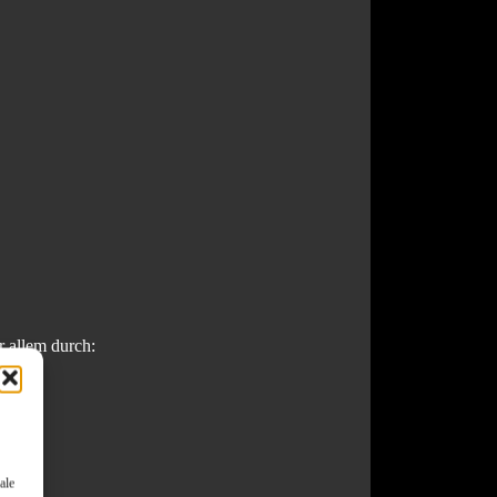
r allem durch:
ale