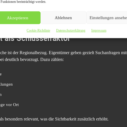
 Funktionen beeinträchtigt werden.
n
Akzeptieren
Ablehnen
Einstellungen anseh
füllen, verlieren potenzielle Anfragen, noch bevor ein persönlicher Kon
Cookie-Richtlinie
Datenschutzerklärung
Impressum
t als Schlüsselfaktor
he ist der Regionalbezug. Eigentümer geben gezielt Suchanfragen mit O
ei deutlich bevorzugt. Dazu zählen:
e
klungen
n
ge vor Ort
s besonders relevant, was die Sichtbarkeit zusätzlich erhöht.