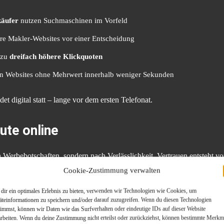
käufer
nutzen Suchmaschinen im Vorfeld
e Makler-Websites vor einer Entscheidung
 zu
dreifach höhere Klickquoten
n Websites ohne Mehrwert innerhalb weniger Sekunden
t digital statt – lange vor dem ersten Telefonat.
ute online
 Werbebotschaften, sondern nach Verlässlichkeit. Vertrauen entsteht vo
Cookie-Zustimmung verwalten
dir ein optimales Erlebnis zu bieten, verwenden wir Technologien wie Cookies, um
äteinformationen zu speichern und/oder darauf zuzugreifen. Wenn du diesen Technologien
timmst, können wir Daten wie das Surfverhalten oder eindeutige IDs auf dieser Website
arbeiten. Wenn du deine Zustimmung nicht erteilst oder zurückziehst, können bestimmte Merkm