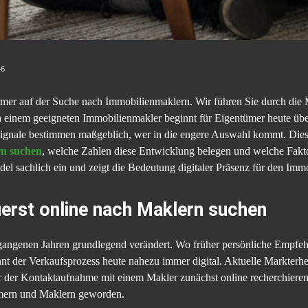
46
ümer auf der Suche nach Immobilienmaklern. Wir führen Sie durch die
 einem geeigneten Immobilienmakler beginnt für Eigentümer heute üb
ssignale bestimmen maßgeblich, wer in die engere Auswahl kommt. Diese
rn suchen
, welche Zahlen diese Entwicklung belegen und welche Fakto
el sachlich ein und zeigt die Bedeutung digitaler Präsenz für den Imm
rst online nach Maklern suchen
rgangenen Jahren grundlegend verändert. Wo früher persönliche Empfe
nt der Verkaufsprozess heute nahezu immer digital. Aktuelle Markterh
 der Kontaktaufnahme mit einem Makler zunächst online recherchieren
tümern und Maklern geworden.