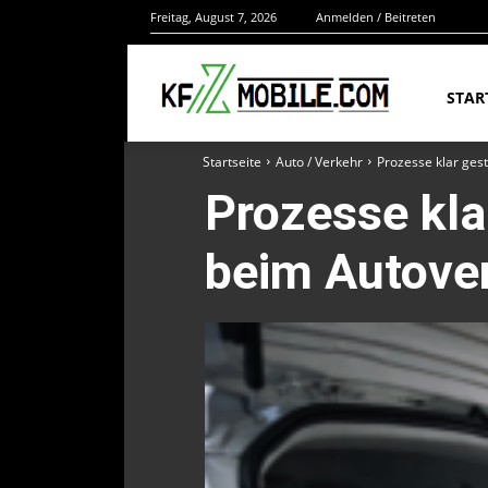
Freitag, August 7, 2026
Anmelden / Beitreten
STAR
Startseite
Auto / Verkehr
Prozesse klar ges
Prozesse kla
beim Autover