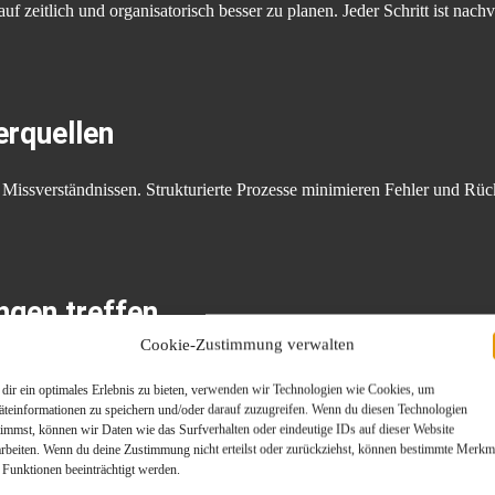
f zeitlich und organisatorisch besser zu planen. Jeder Schritt ist nachv
erquellen
Missverständnissen. Strukturierte Prozesse minimieren Fehler und Rüc
ngen treffen
Cookie-Zustimmung verwalten
idungen rational und ohne Zeitdruck getroffen werden.
dir ein optimales Erlebnis zu bieten, verwenden wir Technologien wie Cookies, um
äteinformationen zu speichern und/oder darauf zuzugreifen. Wenn du diesen Technologien
timmst, können wir Daten wie das Surfverhalten oder eindeutige IDs auf dieser Website
arbeiten. Wenn du deine Zustimmung nicht erteilst oder zurückziehst, können bestimmte Merkm
 Funktionen beeinträchtigt werden.
eugverkauf als Lösung