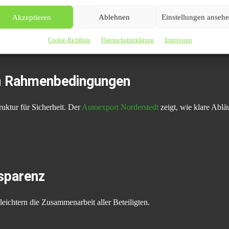
Akzeptieren
Ablehnen
Einstellungen anseh
en sich Fahrzeuge über klar definierte Schritte veräußern.
Cookie-Richtlinie
Datenschutzerklärung
Impressum
en Rahmenbedingungen
uktur für Sicherheit. Der
Autoexport Norderstedt
zeigt, wie klare Abl
sparenz
leichtern die Zusammenarbeit aller Beteiligten.