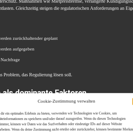
ieterschutz. Maßnahmen wie Mietpreisbremse, verlängerte Kündigungssc
lasten. Gleichzeitig steigen die regulatorischen Anforderungen an Eig
werden zurückhaltender geplant
werden aufgegeben
e Nachfrage
as Problem, das Regulierung lösen soll.
 als dominante Faktoren
Cookie-Zustimmung verwalten
 wirtschaftliche Treiber mit voller Kraft. Steigende Baukosten, hohe M
dir ein optimales Erlebnis zu bieten, verwenden wir Technologien wie Cookies, um
 haben gestiegene Zinsen die Finanzierungskosten deutlich erhöht.
äteinformationen zu speichern und/oder darauf zuzugreifen. Wenn du diesen Technologien
timmst, können wir Daten wie das Surfverhalten oder eindeutige IDs auf dieser Website
arbeiten. Wenn du deine Zustimmung nicht erteilst oder zurückziehst, können bestimmte Merkm