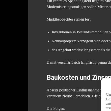
Ein zentrales Spannungsfeld liegt im M
Modernisierungsumlagen sollen Mieter ent
Marktbeobachter stellen fest:
Investitionen in Bestandsimmobilien 
Neubauprojekte verzögern sich oder 
das Angebot wächst langsamer als di
Damit verschärft sich langfristig genau d
Baukosten und Zinsen
Abseits politischer Einflussnahme wirken
Um 
verteuern Neubau erheblich. Gleichzeitig
Ger
zus
ver
Die Folgen: