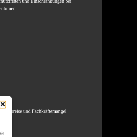
hutzfristen und Einschränkungen bei
entümer.
aterialpreise und Fachkräftemangel
ale