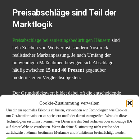
Preisabschläge sind Teil der
Marktlogik
Preisabschläge bei sanierungsbedürftigen Häusern
sind
kein Zeichen von Wertverlust, sondern Ausdruck
realistischer Marktanpassung. Je nach Umfang der
notwendigen Maßnahmen bewegen sich Abschläge
häufig zwischen
15 und 40 Prozent
gegenüber
modernisierten Vergleichsobjekten.
Der Grundstückswert bildet dabei oft die entscheidende
Untergrenze. In gefragten Lagen bleibt die Nachfrage
Cookie-Zustimmung verwalten
selbst bei hohem Sanierungsbedarf stabil.
Um dir ein optimales Erlebnis zu bieten, verwenden wir Technologien wie Cookies,
um Geräteinformationen zu speichern und/oder darauf zuzugreifen. Wenn du diesen
Technologien zustimmst, können wir Daten wie das Surfverhalten oder eindeutige IDs
Transparenz wird zum
auf dieser Website verarbeiten. Wenn du deine Zustimmung nicht erteilst oder
zurückziehst, können bestimmte Merkmale und Funktionen beeinträchtigt werden.
entscheidenden