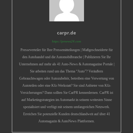
carpr.de
https://prnews24.com
Presseverteiler für Ihre Pressemitteilungen | Maßgeschneiderte für
den Autohandel und die Automobilbranche | Publizieren Sie Ihr
Unternehmen auf mehr als 41 Auto-News & Automagazine Portale |
Sie arbeiten rund um das Thema “Auto”? Veräußern
Gebrauchtwagen oder Autozubehör, betreiben eine Verwertung von
Autoteilen oder eine Kfz-Werkstatt? Sie sind Anbieter von Kfz-
Versicherungen? Dann sollten Sie CarPR kennenlernen. CarPR ist
auf Marketingstrategien im Automarkt in seinem weitesten Sinne
spezialisiert und verfügt mit seinem umfangreichen Netzwerk.
Erreichen Sie potenzielle Kunden deutschlandweit auf über 41
Automagazin & AutoNews Plattformen.