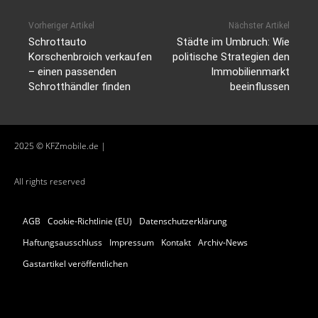
Vorheriger Artikel
Nächster Artikel
Schrottauto
Städte im Umbruch: Wie
Korschenbroich verkaufen
politische Strategien den
– einen passenden
Immobilienmarkt
Schrotthändler finden
beeinflussen
2025 © KFZmobile.de |
All rights reserved
AGB
Cookie-Richtlinie (EU)
Datenschutzerklärung
Haftungsausschluss
Impressum
Kontakt
Archiv-News
Gastartikel veröffentlichen