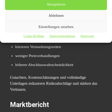
Akzeptieren
Verkaufsfaktor
Ablehnen
Käufer reagieren sensibel auf Unsicherheit. Eigentümer,
Einstellungen ansehen
die den Zustand ihrer Immobilie offen darlegen,
profitieren häufig von:
Cookie-Richtlinie
Datenschutzerklärung
Impressum
kürzeren Vermarktungszeiten
weniger Preisverhandlungen
höherer Abschlusswahrscheinlichkeit
Gutachten, Kostenschätzungen und vollständige
Unterlagen reduzieren Risikoabschläge und stärken das
Vertrauen.
Marktbericht