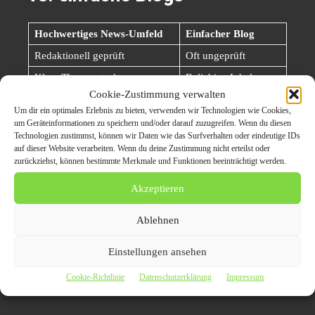
Hochwertiges News-Umfeld
Einfacher Blog
Redaktionell geprüft
Oft ungeprüft
Klare Themenstruktur
Beliebige Inhalte
Cookie-Zustimmung verwalten
Reale Leserschaft
Geringer Traffic
Um dir ein optimales Erlebnis zu bieten, verwenden wir Technologien wie Cookies,
Vertrauenswürdig
Austauschbar
um Geräteinformationen zu speichern und/oder darauf zuzugreifen. Wenn du diesen
Technologien zustimmst, können wir Daten wie das Surfverhalten oder eindeutige IDs
Nachhaltiger SEO-Wert
Kurzfristige Effekte
auf dieser Website verarbeiten. Wenn du deine Zustimmung nicht erteilst oder
zurückziehst, können bestimmte Merkmale und Funktionen beeinträchtigt werden.
Bedeutung für PR und
Akzeptieren
Markenaufbau
Ablehnen
Für Unternehmen, Experten und Dienstleister sind
Einstellungen ansehen
hochwertige News-Umfelder mehr als SEO-Instrumente.
Cookie-Richtlinie
Datenschutzerklärung
Impressum
Sie bieten: