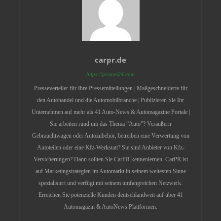
carpr.de
https://prnews24.com
Presseverteiler für Ihre Pressemitteilungen | Maßgeschneiderte für
den Autohandel und die Automobilbranche | Publizieren Sie Ihr
Unternehmen auf mehr als 41 Auto-News & Automagazine Portale |
Sie arbeiten rund um das Thema “Auto”? Veräußern
Gebrauchtwagen oder Autozubehör, betreiben eine Verwertung von
Autoteilen oder eine Kfz-Werkstatt? Sie sind Anbieter von Kfz-
Versicherungen? Dann sollten Sie CarPR kennenlernen. CarPR ist
auf Marketingstrategien im Automarkt in seinem weitesten Sinne
spezialisiert und verfügt mit seinem umfangreichen Netzwerk.
Erreichen Sie potenzielle Kunden deutschlandweit auf über 41
Automagazin & AutoNews Plattformen.