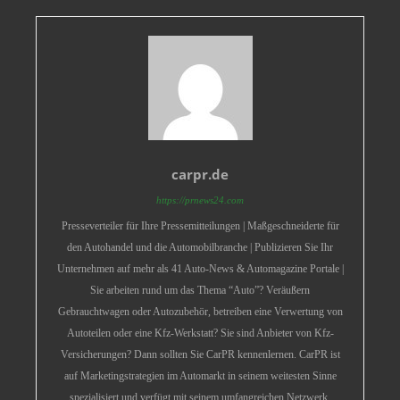
carpr.de
https://prnews24.com
Presseverteiler für Ihre Pressemitteilungen | Maßgeschneiderte für
den Autohandel und die Automobilbranche | Publizieren Sie Ihr
Unternehmen auf mehr als 41 Auto-News & Automagazine Portale |
Sie arbeiten rund um das Thema “Auto”? Veräußern
Gebrauchtwagen oder Autozubehör, betreiben eine Verwertung von
Autoteilen oder eine Kfz-Werkstatt? Sie sind Anbieter von Kfz-
Versicherungen? Dann sollten Sie CarPR kennenlernen. CarPR ist
auf Marketingstrategien im Automarkt in seinem weitesten Sinne
spezialisiert und verfügt mit seinem umfangreichen Netzwerk.