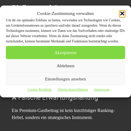
Risiken und Grenzen
Cookie-Zustimmung verwalten
Um dir ein optimales Erlebnis zu bieten, verwenden wir Technologien wie Cookies,
❌ Unseriöse Anbieter
um Geräteinformationen zu speichern und/oder darauf zuzugreifen. Wenn du diesen
Technologien zustimmst, können wir Daten wie das Surfverhalten oder eindeutige IDs
auf dieser Website verarbeiten. Wenn du deine Zustimmung nicht erteilst oder
Nicht jeder als „Premium“ beworbene Service erfüllt
zurückziehst, können bestimmte Merkmale und Funktionen beeinträchtigt werden.
redaktionelle Standards.
Akzeptieren
❌ Fehlende Transparenz
Ablehnen
Unklare Angaben zu Zielseiten, Laufzeiten oder
Einstellungen ansehen
Veröffentlichungsdauer bergen Risiken.
Cookie-Richtlinie
Datenschutzerklärung
Impressum
❌ Falsche Erwartungshaltung
Ein Premium-Gastbeitrag ist kein kurzfristiger Ranking-
Hebel, sondern ein strategisches Instrument.