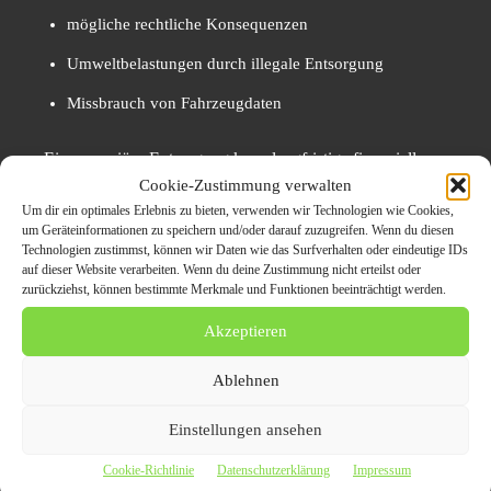
mögliche rechtliche Konsequenzen
Umweltbelastungen durch illegale Entsorgung
Missbrauch von Fahrzeugdaten
Eine unseriöse Entsorgung kann langfristige finanzielle
und rechtliche Folgen haben.
Cookie-Zustimmung verwalten
Um dir ein optimales Erlebnis zu bieten, verwenden wir Technologien wie Cookies,
um Geräteinformationen zu speichern und/oder darauf zuzugreifen. Wenn du diesen
Worauf Fahrzeughalter in
Technologien zustimmst, können wir Daten wie das Surfverhalten oder eindeutige IDs
auf dieser Website verarbeiten. Wenn du deine Zustimmung nicht erteilst oder
Karlsruhe achten sollten
zurückziehst, können bestimmte Merkmale und Funktionen beeinträchtigt werden.
Akzeptieren
Übergabe nur an zertifizierte Entsorgungsbetriebe
Ablehnen
Verwertungsnachweis immer einfordern
Kosten und Leistungen vorab klären
Einstellungen ansehen
Fahrzeugpapiere vollständig übergeben
Cookie-Richtlinie
Datenschutzerklärung
Impressum