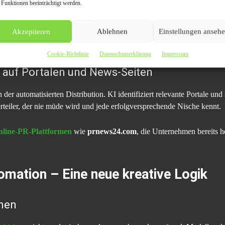
 Funktionen beeinträchtigt werden.
Analyse statt Bauchgefühl
Akzeptieren
Ablehnen
Einstellungen anseh
, wertet KI Verhalten aus. Sie erkennt Trends, Interessen und Reakti
e exakt auf das zugeschnitten sind, was Leser erwarten – und Redaktion
Cookie-Richtlinie
Datenschutzerklärung
Impressum
 auf Portalen und News-Seiten
der automatisierten Distribution. KI identifiziert relevante Portale und
erteiler, der nie müde wird und jede erfolgversprechende Nische kennt.
nline-PR-Plattformen
wie
prnews24.com
, die Unternehmen bereits h
tomation – Eine neue kreative Logik
nen