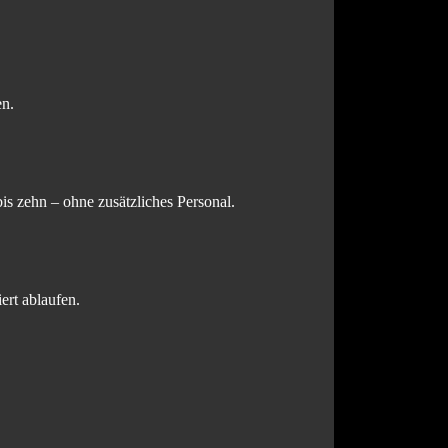
en.
is zehn – ohne zusätzliches Personal.
ert ablaufen.