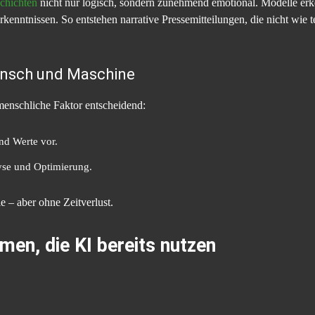
schichten
nicht nur logisch, sondern zunehmend emotional. Modelle erk
rkenntnissen. So entstehen narrative Pressemitteilungen, die nicht wi
ensch und Maschine
 menschliche Faktor entscheidend:
nd Werte vor.
yse und Optimierung.
e – aber ohne Zeitverlust.
en, die KI bereits nutzen