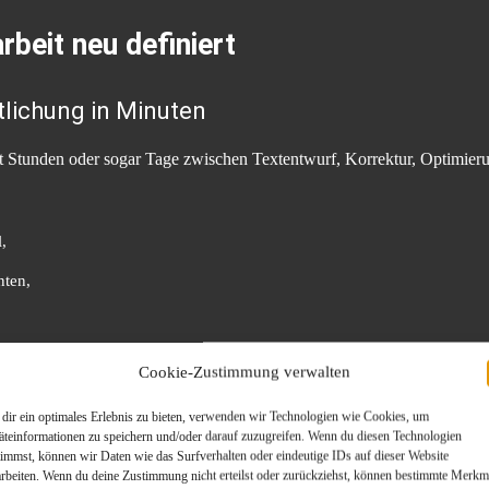
beit neu definiert
tlichung in Minuten
t Stunden oder sogar Tage zwischen Textentwurf, Korrektur, Optimier
,
nten,
ywords,
Cookie-Zustimmung verwalten
le Reichweite.
dir ein optimales Erlebnis zu bieten, verwenden wir Technologien wie Cookies, um
äteinformationen zu speichern und/oder darauf zuzugreifen. Wenn du diesen Technologien
entlichung schrumpft – und PR wird wieder das, was sie sein sollte: e
timmst, können wir Daten wie das Surfverhalten oder eindeutige IDs auf dieser Website
arbeiten. Wenn du deine Zustimmung nicht erteilst oder zurückziehst, können bestimmte Merkm