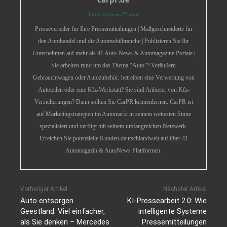
https://prnews24.com
Presseverteiler für Ihre Pressemitteilungen | Maßgeschneiderte für
den Autohandel und die Automobilbranche | Publizieren Sie Ihr
Unternehmen auf mehr als 41 Auto-News & Automagazine Portale |
Sie arbeiten rund um das Thema “Auto”? Veräußern
Gebrauchtwagen oder Autozubehör, betreiben eine Verwertung von
Autoteilen oder eine Kfz-Werkstatt? Sie sind Anbieter von Kfz-
Versicherungen? Dann sollten Sie CarPR kennenlernen. CarPR ist
auf Marketingstrategien im Automarkt in seinem weitesten Sinne
spezialisiert und verfügt mit seinem umfangreichen Netzwerk.
Erreichen Sie potenzielle Kunden deutschlandweit auf über 41
Automagazin & AutoNews Plattformen.
Vorheriger Artikel
Nächster Artikel
Auto entsorgen
KI-Pressearbeit 2.0: Wie
Geestland: Viel einfacher,
intelligente Systeme
als Sie denken – Mercedes
Pressemitteilungen