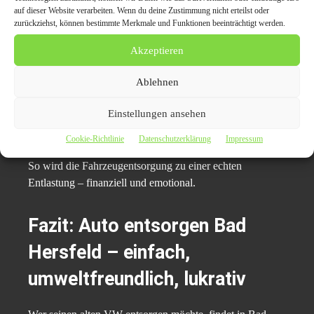
Gegenteil stimmt:
auf dieser Website verarbeiten. Wenn du deine Zustimmung nicht erteilst oder
zurückziehst, können bestimmte Merkmale und Funktionen beeinträchtigt werden.
Faire Preise
, selbst bei Unfallschäden oder
Akzeptieren
Motorschaden
Kostenlose Abholung
direkt vor der Haustür
Ablehnen
Keine versteckten Gebühren
Einstellungen ansehen
Schnelle Abwicklung
– oft innerhalb eines Tages
Cookie-Richtlinie
Datenschutzerklärung
Impressum
So wird die Fahrzeugentsorgung zu einer echten
Entlastung – finanziell und emotional.
Fazit:
Auto entsorgen Bad
Hersfeld
– einfach,
umweltfreundlich, lukrativ