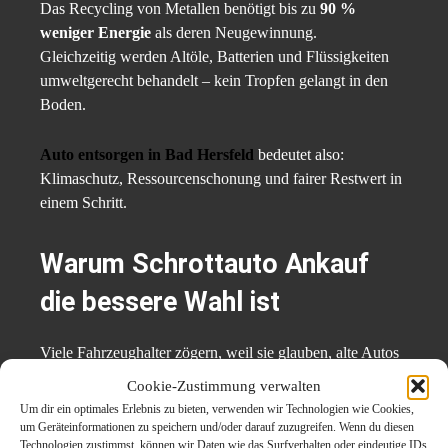
Das Recycling von Metallen benötigt bis zu
90 %
weniger Energie
als deren Neugewinnung.
Gleichzeitig werden Altöle, Batterien und Flüssigkeiten
umweltgerecht behandelt – kein Tropfen gelangt in den
Boden.
Auto entsorgen in Bad Hersfeld
bedeutet also:
Klimaschutz, Ressourcenschonung und fairer Restwert in
einem Schritt.
Warum
Schrottauto Ankauf
die bessere Wahl ist
Viele Fahrzeughalter zögern, weil sie glauben, alte Autos
seien wertlos.
Cookie-Zustimmung verwalten
Doch gerade
Schrottauto-Ankauf-Dienste
wie
Um dir ein optimales Erlebnis zu bieten, verwenden wir Technologien wie Cookies,
autoverschrottung-bad-hersfeld.de zeigen, dass das
um Geräteinformationen zu speichern und/oder darauf zuzugreifen. Wenn du diesen
Technologien zustimmst, können wir Daten wie das Surfverhalten oder eindeutige IDs