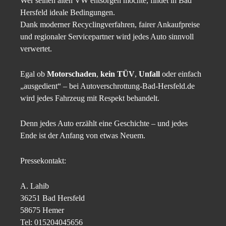
Wer seinen alten VW entsorgen möchte, findet in Bad
Hersfeld ideale Bedingungen.
Dank moderner Recyclingverfahren, fairer Ankaufpreise
und regionaler Servicepartner wird jedes Auto sinnvoll
verwertet.
Egal ob
Motorschaden
,
kein TÜV
,
Unfall
oder einfach
„ausgedient“ – bei Autoverschrottung-Bad-Hersfeld.de
wird jedes Fahrzeug mit Respekt behandelt.
Denn jedes Auto erzählt eine Geschichte – und jedes
Ende ist der Anfang von etwas Neuem.
Pressekontakt:
A. Lahib
36251 Bad Hersfeld
58675 Hemer
Tel: 015204045656