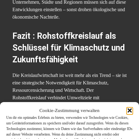
Unternehmen, Städte und Regionen müssen sich auf diese
Entwicklungen einstellen – sonst drohen ökologische und
ökonomische Nachteile.
Fazit : Rohstoffkreislauf als
Schlüssel für Klimaschutz und
Zukunftsfähigkeit
Die Kreislaufwirtschaft ist weit mehr als ein Trend – sie ist
eine strategische Notwendigkeit für Klimaschutz,
Ressourcensicherung und Wirtschaft. Der
Rohstoffkreislauf verbindet Umweltziele mit
ökonomischem Nutzen. Plattformen wie
Cookie-Zustimmung verwalten
autoverschrottung-greven.de
zeigen im regionalen
Um dir ein optimales Erlebnis zu bieten, verwenden wir Technologien wie Cookies,
Kontext, wie dieser Wandel praktisch funktioniert – lokal,
um Geräteinformationen zu speichern und/oder darauf zuzugreifen. Wenn du diesen
effizient und zukunftsorientiert.
Technologien zustimmst, können wir Daten wie das Surfverhalten oder eindeutige IDs
auf dieser Website verarbeiten. Wenn du deine Zustimmung nicht erteilst oder