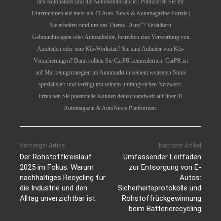
den Autohandel und die Automobilbranche | Publizieren Sie Ihr
Unternehmen auf mehr als 41 Auto-News & Automagazine Portale |
Sie arbeiten rund um das Thema “Auto”? Veräußern
Gebrauchtwagen oder Autozubehör, betreiben eine Verwertung von
Autoteilen oder eine Kfz-Werkstatt? Sie sind Anbieter von Kfz-
Versicherungen? Dann sollten Sie CarPR kennenlernen. CarPR ist
auf Marketingstrategien im Automarkt in seinem weitesten Sinne
spezialisiert und verfügt mit seinem umfangreichen Netzwerk.
Erreichen Sie potenzielle Kunden deutschlandweit auf über 41
Automagazin & AutoNews Plattformen.
Vorheriger Artikel
Nächster Artikel
Der Rohstoffkreislauf
Umfassender Leitfaden
2025 im Fokus: Warum
zur Entsorgung von E-
nachhaltiges Recycling für
Autos:
die Industrie und den
Sicherheitsprotokolle und
Alltag unverzichtbar ist
Rohstoffrückgewinnung
beim Batterierecycling