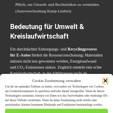
Pflicht, um Umwelt- und Rechtsrisiken zu vermeiden.
(Autoverschrottung Kamp-Lintfort)
Bedeutung für Umwelt &
Kreislaufwirtschaft
Ein durchdachter Entsorgungs- und
Recyclingprozess
für E-Autos
fördert die Ressourcenschonung: Materialien
müssen nicht neu gewonnen werden, Energieaufwand
und CO₂-Emissionen sinken. Zugleich entsteht eine echte
Kreislaufwirtschaft, in der Altfahrzeuge nicht als
Aufwand, sondern als Materialquelle verstanden werden.
Cookie-Zustimmung verwalten
Um dir ein optimales Erlebnis zu bieten, verwenden wir Technologien wie Cookies,
um Geräteinformationen zu speichern und/oder darauf zuzugreifen. Wenn du diesen
Unternehmen wie
Autoverschrottung Kamp-Lintfort
Technologien zustimmst, können wir Daten wie das Surfverhalten oder eindeutige IDs
machen deutlich, dass
kostenfreie Abholung
,
auf dieser Website verarbeiten. Wenn du deine Zustimmung nicht erteilst oder
zertifizierte Demontage
und
Nachweisführung
heute
zurückziehst, können bestimmte Merkmale und Funktionen beeinträchtigt werden.
wichtige Bestandteile der Entsorgung sind – nicht nur für