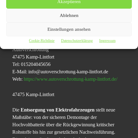
Akzeptieren
Verbrenner-Fahrzeuge, sondern insbesondere für E-Autos.
(Autoverschrottung Kamp-Lintfort)
Ablehnen
Pressekontakt:
Einstellungen ansehen
Cookie-Richtlinie
Datenschutzerklärung
Impressum
A. Lahib
Autoverschrottung
47475 Kamp-Lintfort
Tel: 015204045656
E-Mail: info@autoverschrottung-kamp-lintfort.de
Web:
https://www.autoverschrottung-kamp-lintfort.de/
47475 Kamp-Lintfort
Die
Entsorgung von Elektrofahrzeugen
stellt neue
Maßstäbe: von der sicheren Demontage der
Hochvoltbatterie über die Rückgewinnung kritischer
Rohstoffe bis hin zur gesetzlichen Nachweisführung.