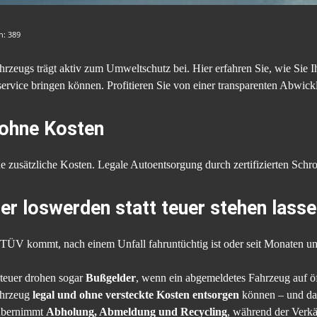
en:
389
rzeugs trägt aktiv zum Umweltschutz bei. Hier erfahren Sie, wie Sie I
rvice bringen können. Profitieren Sie von einer transparenten Abwickl
 ohne Kosten
ne zusätzliche Kosten. Legale Autoentsorgung durch zertifizierten Sch
er loswerden statt teuer stehen lass
n TÜV kommt, nach einem Unfall fahruntüchtig ist oder seit Monaten un
teuer drohen sogar
Bußgelder
, wenn ein abgemeldetes Fahrzeug auf öff
Fahrzeug
legal und ohne versteckte Kosten entsorgen
können – und da
 übernimmt
Abholung, Abmeldung und Recycling
, während der Verkä