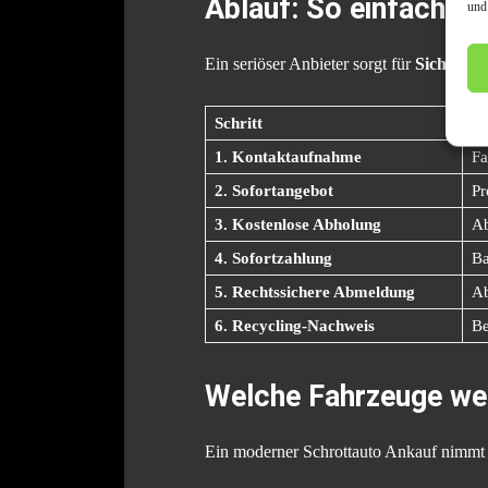
Ablauf: So einfach fu
und
Ein seriöser Anbieter sorgt für
Sicherhei
Schritt
Wa
1. Kontaktaufnahme
Fa
2. Sofortangebot
Pr
3. Kostenlose Abholung
Ab
4. Sofortzahlung
Ba
5. Rechtssichere Abmeldung
Ab
6. Recycling-Nachweis
Be
Welche Fahrzeuge we
Ein moderner Schrottauto Ankauf nimmt 