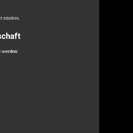
rt mindern.
schaft
t werden
: