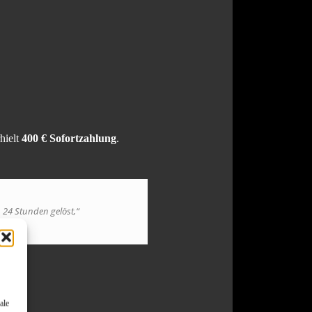
hielt
400 € Sofortzahlung
.
 24 Stunden gelöst,“
ale