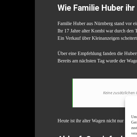
Wie Familie Huber ihr
Familie Huber aus Nürnberg stand vor e
Ihr 17 Jahre alter Kombi war durch den T
Ein Verkauf über Kleinanzeigen scheite
Über eine Empfehlung fanden die Huber
Bereits am nächsten Tag wurde der Wag
Keine zusätzlichen 
Um 
Heute ist ihr alter Wagen nicht nur recht
Ger
zus
ver