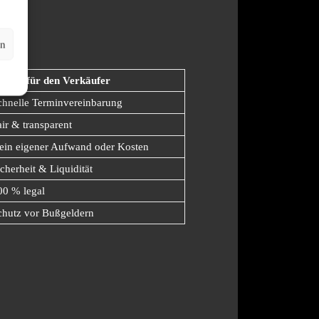
auf
en
orteil für den Verkäufer
chnelle Terminvereinbarung
air & transparent
ein eigener Aufwand oder Kosten
icherheit & Liquidität
00 % legal
chutz vor Bußgeldern