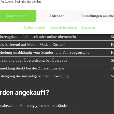
nktioniert der legale Schrottauto Ank
 Funktionen beeinträchtigt werden.
t, Schnelligkeit und Transparenz
.
Akzeptieren
Ablehnen
Einstellungen anseh
Cookie-Richtlinie
Datenschutzerklärung
Impressum
s passiert
V
hrzeugdaten telefonisch oder online übermitteln
S
eis basierend auf Marke, Modell, Zustand
F
holung unabhängig vom Standort und Fahrzeugzustand
K
rzahlung oder Überweisung bei Übergabe
S
meldung direkt bei der Zulassungsstelle
1
stätigung der umweltgerechten Entsorgung
S
rden angekauft?
nahezu alle Fahrzeugtypen und -zustände an: