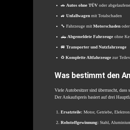
🚗
Autos ohne TÜV
oder abgelaufe
🚙
Unfallwagen
mit Totalschaden
🔧 Fahrzeuge mit
Motorschaden
ode
🛻
Abgemeldete Fahrzeuge
ohne Ke
🚐
Transporter und Nutzfahrzeuge
♻️
Komplette Altfahrzeuge
zur Teile
Was bestimmt den An
Viele Autobesitzer sind überrascht, dass
Der Ankaufspreis basiert auf drei Hauptf
Ersatzteile:
Motor, Getriebe, Elektron
Rohstoffgewinnung:
Stahl, Aluminiu