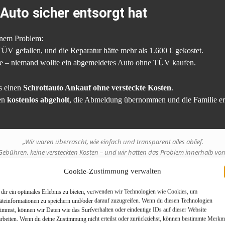
 Auto sicher entsorgt hat
inem Problem:
ÜV gefallen, und die Reparatur hätte mehr als 1.600 € gekostet.
rte – niemand wollte ein abgemeldetes Auto ohne TÜV kaufen.
s einen
Schrottauto Ankauf ohne versteckte Kosten
.
en
kostenlos abgeholt
, die Abmeldung übernommen und die Familie er
„Wir waren überrascht, wie einfach und transparent alles ablief.
Gebühren, keine versteckten Kosten – und wir hatten das Problem innerhalb von
erzählt Herr Huber erleichtert.
Cookie-Zustimmung verwalten
dir ein optimales Erlebnis zu bieten, verwenden wir Technologien wie Cookies, um
ssicher entsorgt, sondern auch umweltgerecht recycelt worden.
äteinformationen zu speichern und/oder darauf zuzugreifen. Wenn du diesen Technologien
timmst, können wir Daten wie das Surfverhalten oder eindeutige IDs auf dieser Website
arbeiten. Wenn du deine Zustimmung nicht erteilst oder zurückziehst, können bestimmte Merkm