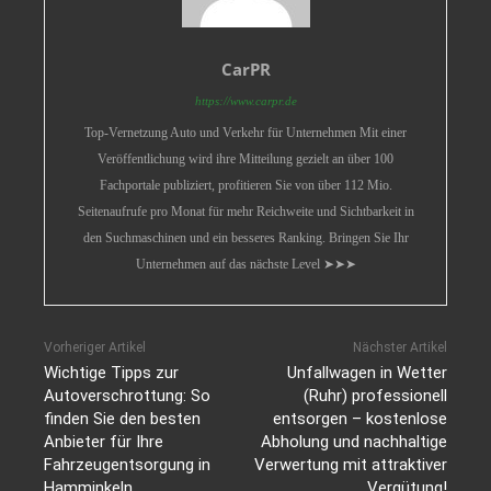
CarPR
https://www.carpr.de
Top-Vernetzung Auto und Verkehr für Unternehmen Mit einer
Veröffentlichung wird ihre Mitteilung gezielt an über 100
Fachportale publiziert, profitieren Sie von über 112 Mio.
Seitenaufrufe pro Monat für mehr Reichweite und Sichtbarkeit in
den Suchmaschinen und ein besseres Ranking. Bringen Sie Ihr
Unternehmen auf das nächste Level ➤➤➤
Vorheriger Artikel
Nächster Artikel
Wichtige Tipps zur
Unfallwagen in Wetter
Autoverschrottung: So
(Ruhr) professionell
finden Sie den besten
entsorgen – kostenlose
Anbieter für Ihre
Abholung und nachhaltige
Fahrzeugentsorgung in
Verwertung mit attraktiver
Hamminkeln
Vergütung!