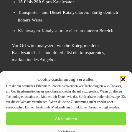
15 € bis 290 €
pro Katalysator
Transporter- und Diesel-Katalysatoren: häufig deutlich
höhere Werte
Kleinwagen-Katalysatoren: eher im unteren Bereich
Vor Ort wird analysiert, welche Kategorie dein
Katalysator hat – und du erhältst ein transparentes,
marktaktuelles Angebot.
Wo gilt der Service?
Cookie-Zustimmung verwalten
Um dir ein optimales Erlebnis zu bieten, verwenden wir Technologien wie Cookies,
um Geräteinformationen zu speichern und/oder darauf zuzugreifen. Wenn du diesen
Autoverschrottung Achern deckt ein großes Einzugsgebiet
Technologien zustimmst, können wir Daten wie das Surfverhalten oder eindeutige IDs
ab – perfekt für alle, die schnelle Lösungen brauchen:
auf dieser Website verarbeiten. Wenn du deine Zustimmung nicht erteilst oder
zurückziehst, können bestimmte Merkmale und Funktionen beeinträchtigt werden.
Achern
Akzeptieren
Oberkirch
Ablehnen