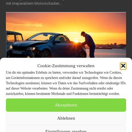
mit irreparablem Motorschaden...
Cookie-Zustimmung verwalten
Um dir ein optimales Erlebnis zu bieten, verwenden wir Technologien wie Cookies,
um Geräteinformationen zu speichern und/oder darauf zuzugreifen. Wenn du diesen
Technologien zustimmst, können wir Daten wie das Surfverhalten oder eindeutige IDs
auf dieser Website verarbeiten. Wenn du deine Zustimmung nicht erteilst oder
Schrottauto Ankauf in Ihrer Nähe –
zurückziehst, können bestimmte Merkmale und Funktionen beeinträchtigt werden.
regional, fair & zuverlässig
Akzeptieren
23. September 2025
ALLGEMEIN
Ablehnen
Wenn das alte Auto zur Belastung wird Ein Auto, das nicht mehr durch
den TÜV kommt, nach einem Unfall schwer beschädigt wurde oder
Einstellungen ansehen
einen irreparablen...