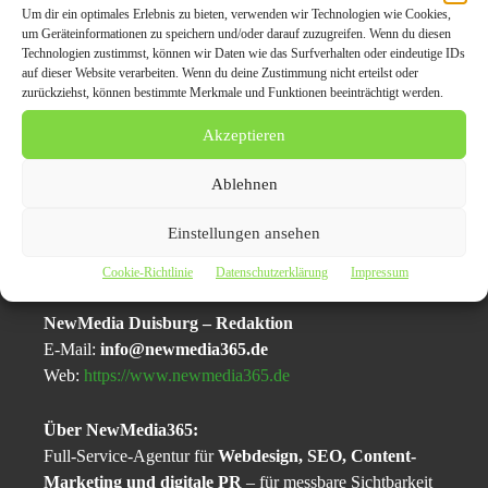
Um dir ein optimales Erlebnis zu bieten, verwenden wir Technologien wie Cookies,
um Geräteinformationen zu speichern und/oder darauf zuzugreifen. Wenn du diesen
Der Verkauf eines Autos mit Motorschaden ist nicht nur
Technologien zustimmst, können wir Daten wie das Surfverhalten oder eindeutige IDs
für spezialisierte Autoankäufer ein lohnendes Geschäft,
auf dieser Website verarbeiten. Wenn du deine Zustimmung nicht erteilst oder
zurückziehst, können bestimmte Merkmale und Funktionen beeinträchtigt werden.
sondern auch für die Verkäufer eine schnelle,
unkomplizierte Möglichkeit, ein Fahrzeug mit Defekt zu
Akzeptieren
veräußern. Durch eine transparente Wertbestimmung, eine
faire Preisgestaltung und die schnelle Auszahlung bietet
Ablehnen
der
Autoankauf mit Motorschaden
eine sichere und
zeitsparende Lösung.
Einstellungen ansehen
Cookie-Richtlinie
Datenschutzerklärung
Impressum
Pressekontakt:
NewMedia Duisburg – Redaktion
E-Mail:
info@newmedia365.de
Web:
https://www.newmedia365.de
Über NewMedia365:
Full-Service-Agentur für
Webdesign, SEO, Content-
Marketing und digitale PR
– für messbare Sichtbarkeit