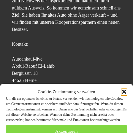
zum Nachweis der Inspektionen und natürlich Ihren
gültigen Ausweis. So kommen wir gemeinsam schnell ans
Ziel: Sie haben Ihr altes Auto ohne Ärger verkauft – und
wir finden mit unseren Kooperationspartnern einen neuen
Besitzer.
Kontakt:
Autoankauf-live
Abdul-Raouf El-Lahib
Bergiusstr. 18
44625 Herne
Cookie-Zustimmung verwalten
Telefon: 0152 22 433 138
Um dir ein optimales Erlebnis zu bieten, verwenden wir Technologien wie Cookies,
E-Mail: kontakt@autoankauf-live.de
um Geräteinformationen zu speichern und/oder darauf zuzugreifen. Wenn du diesen
Webseite: https://autoankauf-live.de/
Technologien zustimmst, können wir Daten wie das Surfverhalten oder eindeutige IDs
auf dieser Website verarbeiten. Wenn du deine Zustimmung nicht erteilst oder
zurückziehst, können bestimmte Merkmale und Funktionen beeinträchtigt werden.
Originalinhalt von Autoankauf-live, veröffentlicht unter dem Titel “
Akzeptieren
Autoankauf-live in Bergisch Gladbach: Auch Autos mit hohem Verbrauch