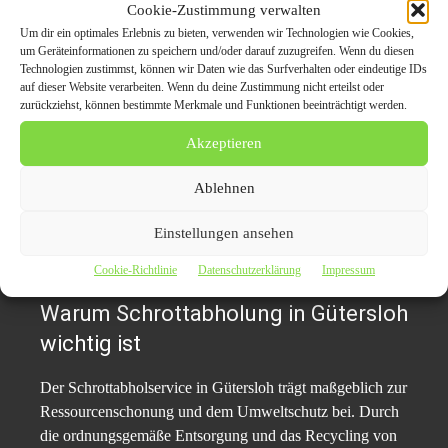
Cookie-Zustimmung verwalten
wertvolle Rohstoffe zu gewinnen und die Umwelt zu
Um dir ein optimales Erlebnis zu bieten, verwenden wir Technologien wie Cookies,
schonen. Durch das Recycling wird die Menge an Abfall,
um Geräteinformationen zu speichern und/oder darauf zuzugreifen. Wenn du diesen
die auf Deponien landet, reduziert, und es wird weniger
Technologien zustimmst, können wir Daten wie das Surfverhalten oder eindeutige IDs
auf dieser Website verarbeiten. Wenn du deine Zustimmung nicht erteilst oder
Energie und Wasser benötigt, um neue Materialien zu
zurückziehst, können bestimmte Merkmale und Funktionen beeinträchtigt werden.
produzieren.
Akzeptieren
Für die Schrotthändler in Gütersloh ist es ein Anliegen,
mit ihrem Service nicht nur die Umwelt zu entlasten,
Ablehnen
sondern auch ihre Kunden über die Vorteile des
Einstellungen ansehen
Recyclings aufzuklären und zur Teilnahme am
Kreislaufsystem zu ermutigen.
Cookie-Richtlinie
Datenschutzerklärung
Impressum
Warum Schrottabholung in Gütersloh
wichtig ist
Der Schrottabholservice in Gütersloh trägt maßgeblich zur
Ressourcenschonung und dem Umweltschutz bei. Durch
die ordnungsgemäße Entsorgung und das Recycling von