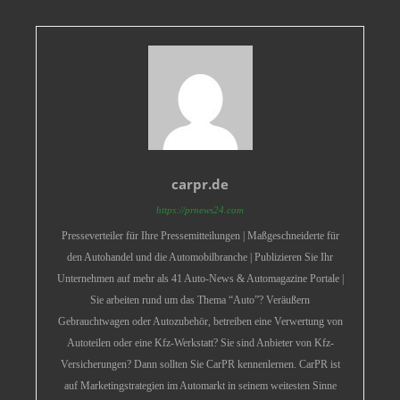
carpr.de
https://prnews24.com
Presseverteiler für Ihre Pressemitteilungen | Maßgeschneiderte für
den Autohandel und die Automobilbranche | Publizieren Sie Ihr
Unternehmen auf mehr als 41 Auto-News & Automagazine Portale |
Sie arbeiten rund um das Thema “Auto”? Veräußern
Gebrauchtwagen oder Autozubehör, betreiben eine Verwertung von
Autoteilen oder eine Kfz-Werkstatt? Sie sind Anbieter von Kfz-
Versicherungen? Dann sollten Sie CarPR kennenlernen. CarPR ist
auf Marketingstrategien im Automarkt in seinem weitesten Sinne