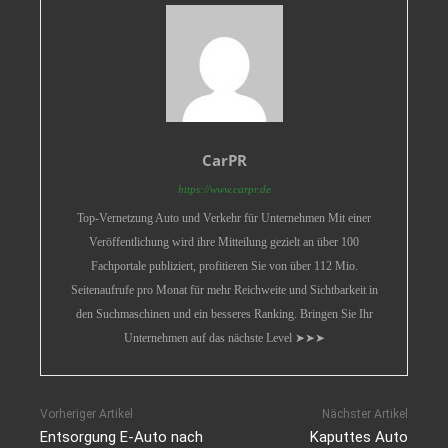
CarPR
https://www.carpr.de
Top-Vernetzung Auto und Verkehr für Unternehmen Mit einer
Veröffentlichung wird ihre Mitteilung gezielt an über 100
Fachportale publiziert, profitieren Sie von über 112 Mio.
Seitenaufrufe pro Monat für mehr Reichweite und Sichtbarkeit in
den Suchmaschinen und ein besseres Ranking. Bringen Sie Ihr
Unternehmen auf das nächste Level ➤➤➤
Vorheriger Artikel
Nächster Artikel
Entsorgung E-Auto nach
Kaputtes Auto