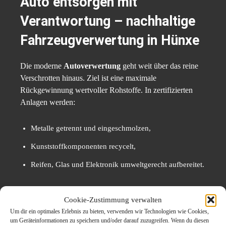
Auto entsorgen mit
Verantwortung – nachhaltige
Fahrzeugverwertung in Hünxe
Die moderne
Autoverwertung
geht weit über das reine
Verschrotten hinaus. Ziel ist eine maximale
Rückgewinnung wertvoller Rohstoffe. In zertifizierten
Anlagen werden:
Metalle getrennt und eingeschmolzen,
Kunststoffkomponenten recycelt,
Reifen, Glas und Elektronik umweltgerecht aufbereitet.
Damit leistet die Fahrzeugentsorgung einen wichtigen
Cookie-Zustimmung verwalten
Beitrag zur
Kreislaufwirtschaft
. Wer sein Auto
Um dir ein optimales Erlebnis zu bieten, verwenden wir Technologien wie Cookies,
professionell entsorgen lässt, schützt also nicht nur die
um Geräteinformationen zu speichern und/oder darauf zuzugreifen. Wenn du diesen