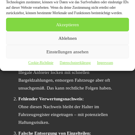
Umwelt, sondern unterstützt nachhaltige
Technologien zustimmst, können wir Daten wie das Surfverhalten oder eindeutige IDs
Ressourcennutzung.
auf dieser Website verarbeiten. Wenn du deine Zustimmung nicht erteilst oder
zurückziehst, können bestimmte Merkmale und Funktionen beeinträchtigt werden.
Häufige Fehler beim Auto
Akzeptieren
entsorgen – und wie man sie
Ablehnen
vermeidet
Einstellungen ansehen
Cookie-Richtlinie
Datenschutzerklärung
Impressum
Abgabe an nicht zertifizierte Sammler:
Illegale Anbieter locken mit schnellen
Bargeldzahlungen, entsorgen Fahrzeuge aber oft
unsachgemäß. Das kann rechtliche Folgen haben.
Fehlender Verwertungsnachweis:
Ohne diesen Nachweis bleibt der Halter im
Fahrzeugregister eingetragen – mit potenziellen
Haftungsrisiken.
Falsche Entsorgung von Einzelteilen: