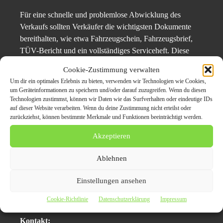
Für eine schnelle und problemlose Abwicklung des
Verkaufs sollten Verkäufer die wichtigsten Dokumente
bereithalten, wie etwa Fahrzeugschein, Fahrzeugsbrief,
TÜV-Bericht und ein vollständiges Serviceheft. Diese
Unterlagen tragen maßgeblich zur Wertermittlung bei und
Cookie-Zustimmung verwalten
erleichtern den gesamten Prozess.
Um dir ein optimales Erlebnis zu bieten, verwenden wir Technologien wie Cookies,
um Geräteinformationen zu speichern und/oder darauf zuzugreifen. Wenn du diesen
Jetzt einen Termin vereinbaren und sofort verkaufen
Technologien zustimmst, können wir Daten wie das Surfverhalten oder eindeutige IDs
auf dieser Website verarbeiten. Wenn du deine Zustimmung nicht erteilst oder
zurückziehst, können bestimmte Merkmale und Funktionen beeinträchtigt werden.
Fahrzeugbesitzer in Dessau können ihren Wagen schnell
und unkompliziert verkaufen, ohne sich um langwierige
Akzeptieren
Verkaufsprozesse oder versteckte Kosten sorgen zu
Ablehnen
müssen. Eine Terminvereinbarung ist jederzeit online oder
telefonisch möglich. Wer sein Auto noch heute verkauft,
Einstellungen ansehen
kann sich auf eine schnelle Abwicklung und direkte
Auszahlung freuen.
Cookie-Richtlinie
Datenschutzerklärung
Impressum
Kontakt: