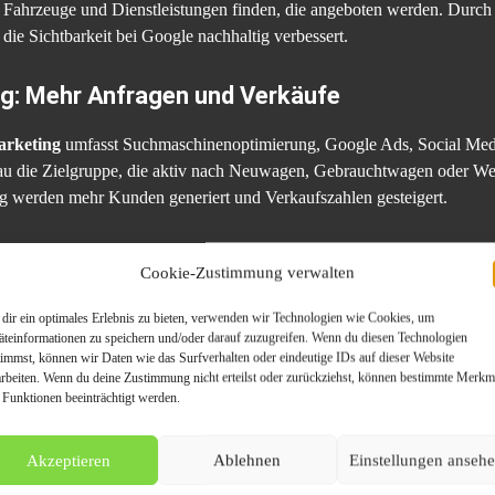
e Fahrzeuge und Dienstleistungen finden, die angeboten werden. Durch 
die Sichtbarkeit bei Google nachhaltig verbessert.
g: Mehr Anfragen und Verkäufe
arketing
umfasst Suchmaschinenoptimierung, Google Ads, Social Med
genau die Zielgruppe, die aktiv nach Neuwagen, Gebrauchtwagen oder Wer
werden mehr Kunden generiert und Verkaufszahlen gesteigert.
r: Bessere regionale Auffindbarkeit
Cookie-Zustimmung verwalten
r Region nach Händlern.
Lokale SEO für Autohändler
stellt sicher, d
dir ein optimales Erlebnis zu bieten, verwenden wir Technologien wie Cookies, um
n weit oben erscheint. Optimierte Google-My-Business-Einträge, loka
äteinformationen zu speichern und/oder darauf zuzugreifen. Wenn du diesen Technologien
arkeit im direkten Umfeld.
timmst, können wir Daten wie das Surfverhalten oder eindeutige IDs auf dieser Website
arbeiten. Wenn du deine Zustimmung nicht erteilst oder zurückziehst, können bestimmte Merkm
 Funktionen beeinträchtigt werden.
: Effektive Strategien für Kundenanfragen
Akzeptieren
Ablehnen
Einstellungen anseh
ltes Performance-Marketing sorgen für
mehr Leads für Autohäuser
. 
onen suchen, werden mit gezielten Call-to-Actions auf die richtige Se