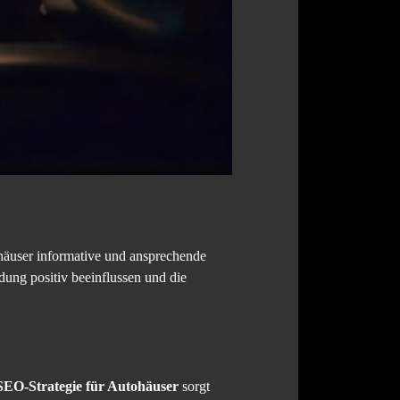
häuser informative und ansprechende
idung positiv beeinflussen und die
SEO-Strategie für Autohäuser
sorgt