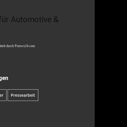
 für Automotive &
ittelt durch Prnews24.com
gen
er
Pressearbeit