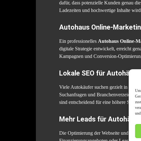
dafür, dass potenzielle Kunden genau di
Ladezeiten und hochwertige Inhalte wird 
Autohaus Online-Marketin
Ein professionelles
Autohaus Online-M
digitale Strategie entwickelt, erreicht 
Kampagnen und Conversion-Optimierung 
Lokale SEO für Autohändle
Viele Autokäufer suchen gezielt in ihre
Um 
Suchanfragen und Branchenverzeichnisse
Ger
sind entscheidend für eine höhere Sichtb
zus
ver
und
Mehr Leads für Autohäuser
Die Optimierung der Webseite und gezie
Finanzierungsangeboten oder Leasing-Opti