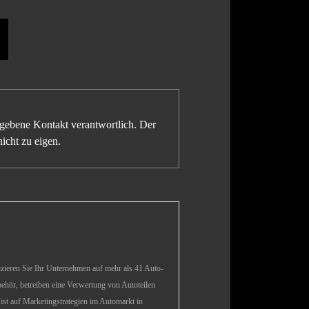
gegebene Kontakt verantwortlich. Der
icht zu eigen.
izieren Sie Ihr Unternehmen auf mehr als 41 Auto-
hör, betreiben eine Verwertung von Autoteilen
st auf Marketingstrategien im Automarkt in