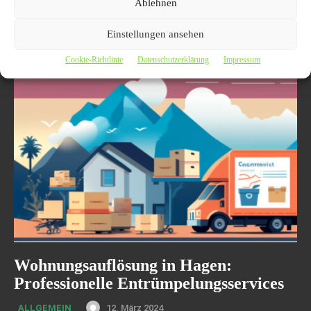
Ablehnen
16. Juli 2024
AUTO UND VERKEHR
Hagen, 16. Juli 2024 – Der Autoexport in Hagen bietet
Einstellungen ansehen
Fahrzeugbesitzern die Möglichkeit, KFZ jeglicher Art zum Höchstpreis
zu verkaufen. Mit der Unterstützung von...
Cookie-Richtlinie
Datenschutzerklärung
Impressum
Wohnungsauflösung in Hagen:
Professionelle Entrümpelungsservices
12. März 2024
ALLGEMEIN