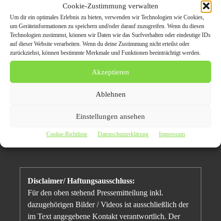
Cookie-Zustimmung verwalten
Autohaus
Um dir ein optimales Erlebnis zu bieten, verwenden wir Technologien wie Cookies,
um Geräteinformationen zu speichern und/oder darauf zuzugreifen. Wenn du diesen
Technologien zustimmst, können wir Daten wie das Surfverhalten oder eindeutige IDs
auf dieser Website verarbeiten. Wenn du deine Zustimmung nicht erteilst oder
Autohaus
Autohaus in Hamburg
Hamburg
zurückziehst, können bestimmte Merkmale und Funktionen beeinträchtigt werden.
Akzeptieren
Marketing im Autohaus
Moderne Autohäuser
Ablehnen
Einstellungen ansehen
Cookie-Richtlinie
Datenschutzerklärung
Impressum
Disclaimer/ Haftungsausschluss:
Für den oben stehend Pressemitteilung inkl.
dazugehörigen Bilder / Videos ist ausschließlich der
im Text angegebene Kontakt verantwortlich. Der