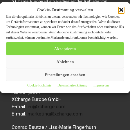
XCharge Europe ist ein wegweisender Anbieter von
leistungsstarken und batteriegestützten Ladelösungen. Seit
Cookie-Zustimmung verwalten
2017 unterstützt das Unternehmen führende Firmen der
Um dir ein optimales Erlebnis zu bieten, verwenden wir Technologien wie Cookies,
um Geräteinformationen zu speichern und/oder darauf zuzugreifen. Wenn du diesen
Branche mit hochmodernen Ladelösungen und
Technologien zustimmst, können wir Daten wie das Surfverhalten oder eindeutige IDs
zuverlässigen After-Sales-Services. Mit dem Hauptsitz in
auf dieser Website verarbeiten. Wenn du deine Zustimmung nicht erteilst oder
Hamburg und dem SGS-Labor in Madrid, Spanien, hat
zurückziehst, können bestimmte Merkmale und Funktionen beeinträchtigt werden.
sich XCharge Europe der Einhaltung strenger
Akzeptieren
Qualitätsstandards verschrieben. Das Unternehmen hat
sich zum Ziel gesetzt, seine Präsenz für die
Ablehnen
Weiterentwicklung des Ladebetriebs auszubauen.
Einstellungen ansehen
Pressekontakt:
Cookie-Richtlinie
Datenschutzerklärung
Impressum
Albina Iljasov
XCharge Europe GmbH
E-mail:
eu@xcharge.com
E-mail:
marketing@xcharge.com
Conrad Bautze / Lisa-Marie Fingerhuth